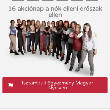
16 akciónap a nők elleni erőszak
ellen
Isztambuli Egyezmény Magyar
Nyelven