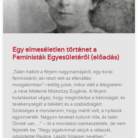
Egy elmeséletlen történet a
Feministák Egyesületéről (előadás)
„Talán hallott a férjem nagymamájáról, egy korai
feministáról, aki részt vett az ellenállási
mozgalomban”—eddig jutok, mikor eláll a lélegzetem:
„a neve Mellerné Miskolczy Eugénia. A férjem
kutatásokat végez, hogy megörökítse a bátorságát, és
tevékenységét a békéért és a szabadságért.
Szükséges e mondanom, hogy mártír volt, a nyilasok
agyonverték. Nagyon keveset tudunk róla, és talán
Önnek van….” – itt a mondatot szerkesztették, de nem
fejezték be. ”Nagy izgalommal várjuk a válaszát,
üdvözlettel Pauline, László Strasser nevében.”