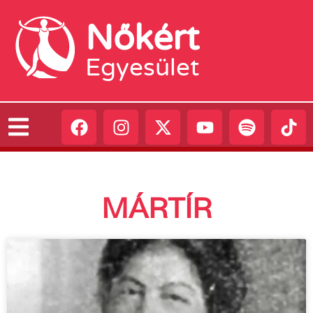
Nőkért
Egyesület
MÁRTÍR