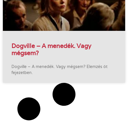
Dogville – A menedék. Vagy
mégsem?
Dogville – A menedék. Vagy mégsem? Elemzés öt
fejezetben.