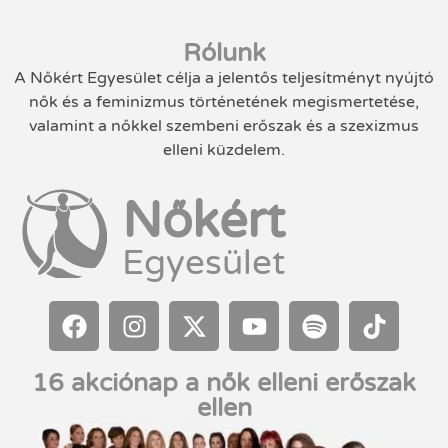
Rólunk
A Nőkért Egyesület célja a jelentős teljesítményt nyújtó
nők és a feminizmus történetének megismertetése,
valamint a nőkkel szembeni erőszak és a szexizmus
elleni küzdelem.
Nőkért
Egyesület
16 akciónap a nők elleni erőszak
ellen