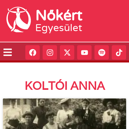
Nőkért
Egyesület
KOLTÓI ANNA