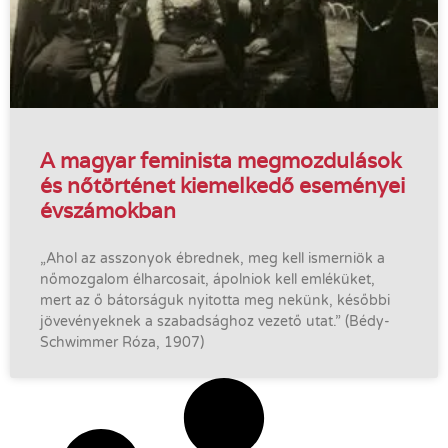
A magyar feminista megmozdulások
és nőtörténet kiemelkedő eseményei
évszámokban
„Ahol az asszonyok ébrednek, meg kell ismerniök a
nőmozgalom élharcosait, ápolniok kell emléküket,
mert az ő bátorságuk nyitotta meg nekünk, későbbi
jövevényeknek a szabadsághoz vezető utat.” (Bédy-
Schwimmer Róza, 1907)