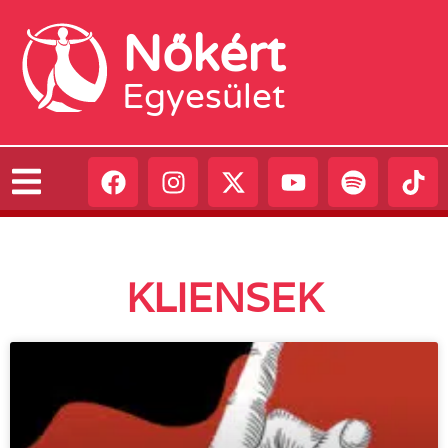
Nőkért
Egyesület
KLIENSEK