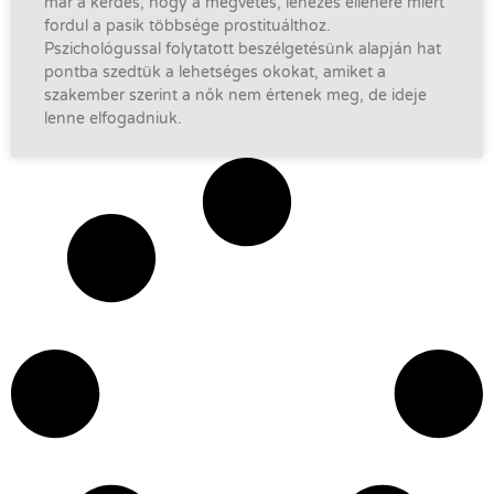
már a kérdés, hogy a megvetés, lenézés ellenére miért
fordul a pasik többsége prostituálthoz.
Pszichológussal folytatott beszélgetésünk alapján hat
pontba szedtük a lehetséges okokat, amiket a
szakember szerint a nők nem értenek meg, de ideje
lenne elfogadniuk.