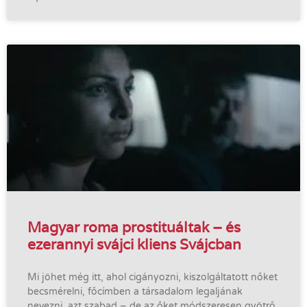
Magyar roma prostituáltak – és
ezerannyi svájci kliens Svájcban
Mi jöhet még itt, ahol cigányozni, kiszolgáltatott nőket
becsmérelni, főcímben a társadalom legaljának
nevezni azt szabad – de az őket módszeresen gyötrő