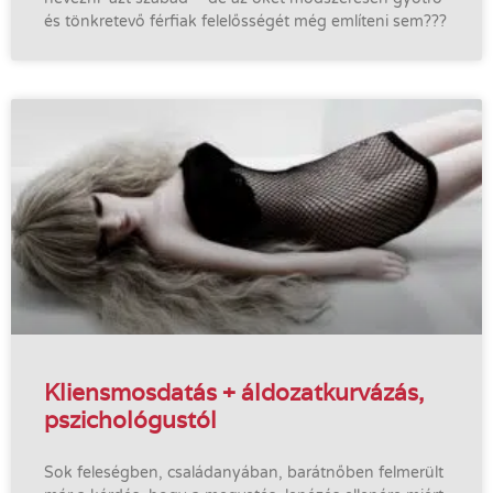
és tönkretevő férfiak felelősségét még említeni sem???
Kliensmosdatás + áldozatkurvázás,
pszichológustól
Sok feleségben, családanyában, barátnőben felmerült