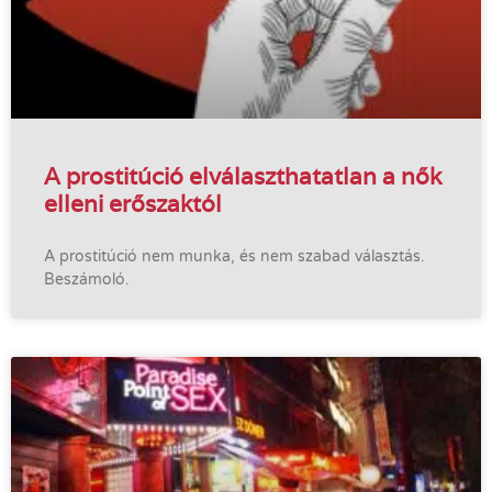
A prostitúció elválaszthatatlan a nők
elleni erőszaktól
A prostitúció nem munka, és nem szabad választás.
Beszámoló.