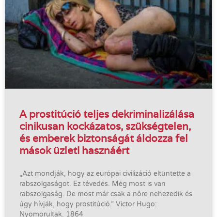
A prostitúció teljes dekriminalizálása
cinikusan kockázatos, szükségtelen,
és emberek biztonságát áldozza fel
mások üzleti hasznáért
„Azt mondják, hogy az európai civilizáció eltüntette a
rabszolgaságot. Ez tévedés. Még most is van
rabszolgaság. De most már csak a nőre nehezedik és
úgy hívják, hogy prostitúció.” Victor Hugo:
Nyomorultak. 1864