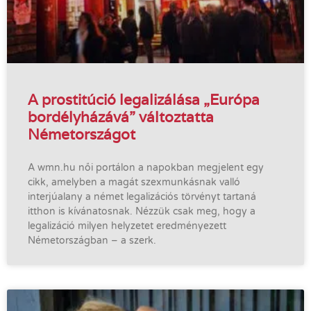
A prostitúció legalizálása „Európa
bordélyházává” változtatta
Németországot
A wmn.hu női portálon a napokban megjelent egy
cikk, amelyben a magát szexmunkásnak valló
interjúalany a német legalizációs törvényt tartaná
itthon is kívánatosnak. Nézzük csak meg, hogy a
legalizáció milyen helyzetet eredményezett
Németországban – a szerk.