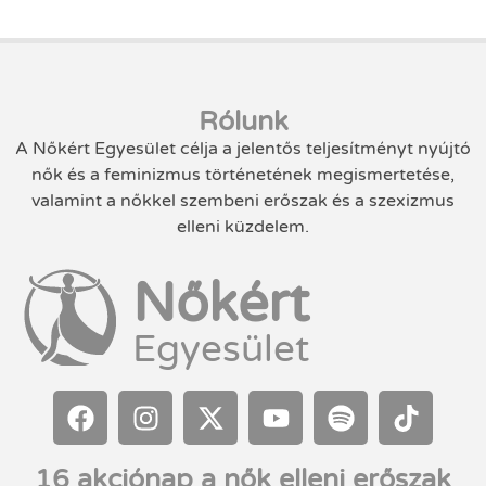
Rólunk
A Nőkért Egyesület célja a jelentős teljesítményt nyújtó
nők és a feminizmus történetének megismertetése,
valamint a nőkkel szembeni erőszak és a szexizmus
elleni küzdelem.
Nőkért
Egyesület
16 akciónap a nők elleni erőszak