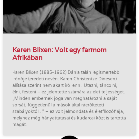
Karen Blixen: Volt egy farmom
Afrikában
Karen Blixen (1885-1962) Dánia talán legismertebb
írónője (eredeti nevén: Karen Christentze Dinesen)
állítása szerint nem akart író lenni. Utazni, táncolni,
élni, festeni – ez jelentette számára az élet teljességét.
„Minden embernek joga van meghatározni a saját
sorsát, függetlenül a mások által ráerőltetett
szabályoktól…” – ez volt jelmondata és életfilozófiája,
melyhez még hányattatásai és kudarcai közt is tartotta
magát.