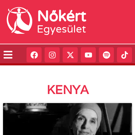
Nőkért
Egyesület
KENYA