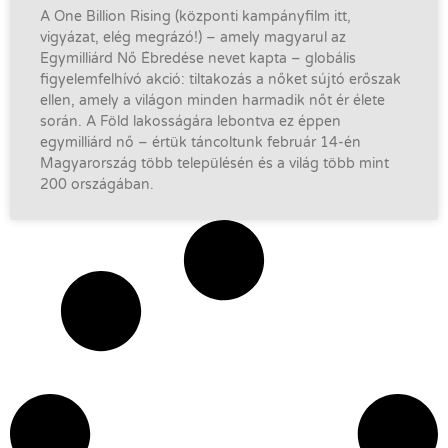
A One Billion Rising (központi kampányfilm itt,
vigyázat, elég megrázó!) – amely magyarul az
Egymilliárd Nő Ébredése nevet kapta – globális
figyelemfelhívó akció: tiltakozás a nőket sújtó erőszak
ellen, amely a világon minden harmadik nőt ér élete
során. A Föld lakosságára lebontva ez éppen
egymilliárd nő – értük táncoltunk február 14-én
Magyarország több településén és a világ több mint
200 országában.