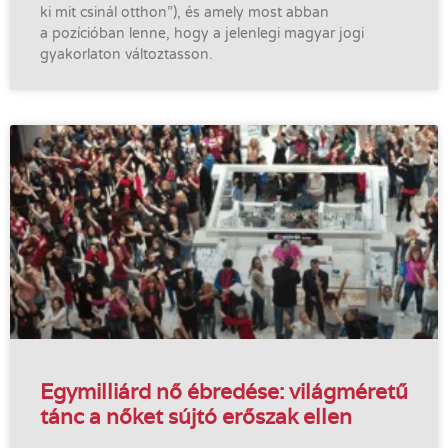
ki mit csinál otthon”), és amely most abban
a pozícióban lenne, hogy a jelenlegi magyar jogi
gyakorlaton változtasson.
Egymilliárd nő ébredése: világméretű
tánc a nőket sújtó erőszak ellen