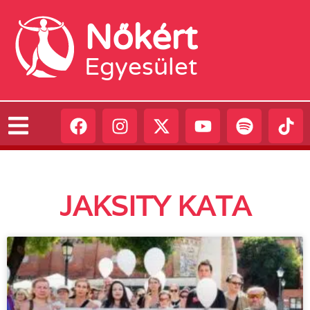
Nőkért
Egyesület
JAKSITY KATA