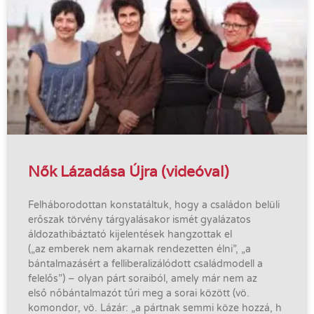
Nők Lázadása Újra (videóval)
Felháborodottan konstatáltuk, hogy a családon belüli
erőszak törvény tárgyalásakor ismét gyalázatos
áldozathibáztató kijelentések hangzottak el
(„az emberek nem akarnak rendezetten élni”, „a
bántalmazásért a felliberalizálódott családmodell a
felelős”) – olyan párt soraiból, amely már nem az
első nőbántalmazót tűri meg a sorai között (vö.
komondor, vö. Lázár: „a pártnak semmi köze hozzá, h