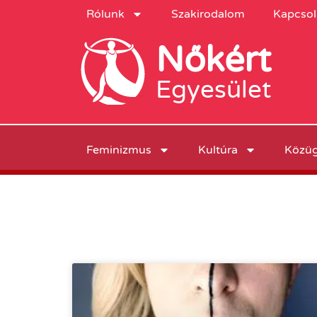
Rólunk
Szakirodalom
Kapcsol
Nőkért
Egyesület
Feminizmus
Kultúra
Közü