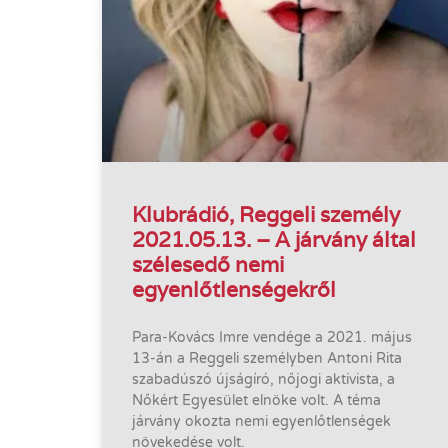
Klubrádió, Reggeli személy
2021.05.13. – A járvány által
szélesedő nemi
egyenlőtlenségekről
Para-Kovács Imre vendége a 2021. május
13-án a Reggeli személyben Antoni Rita
szabadúszó újságíró, nőjogi aktivista, a
Nőkért Egyesület elnöke volt. A téma
járvány okozta nemi egyenlőtlenségek
növekedése volt.