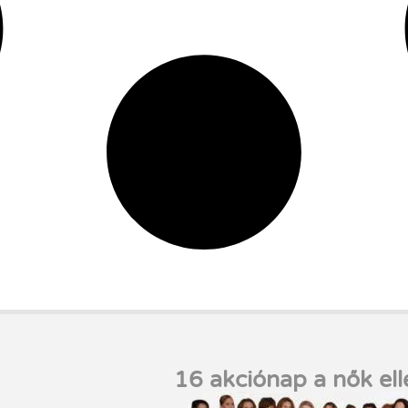
16 akciónap a nők ell