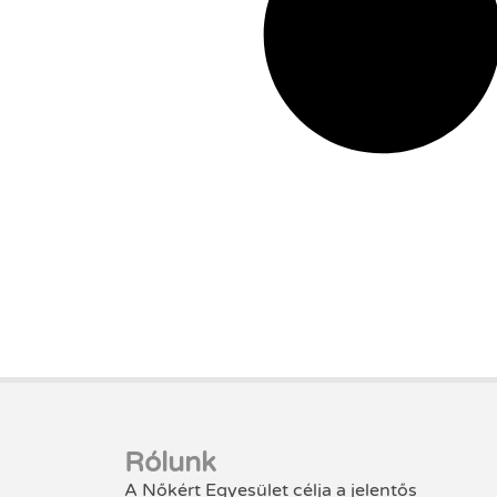
Rólunk
A Nőkért Egyesület célja a jelentős