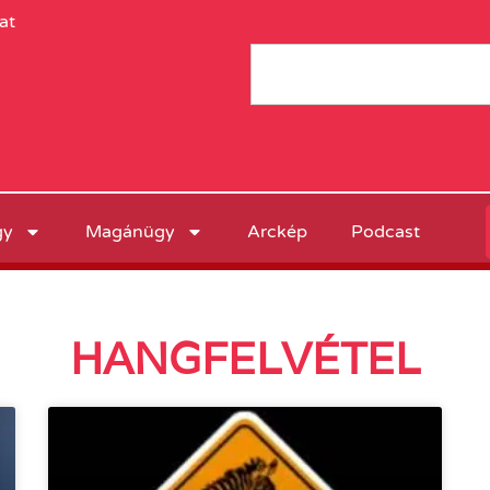
at
gy
Magánügy
Arckép
Podcast
HANGFELVÉTEL