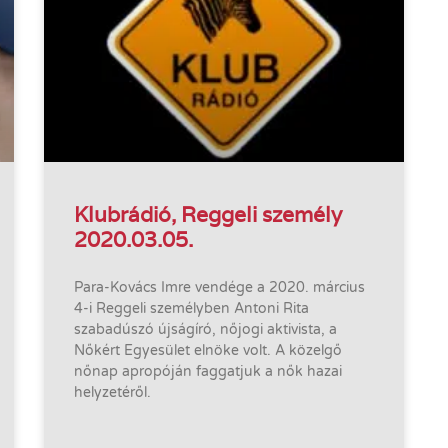
Klubrádió, Reggeli személy
2020.03.05.
Para-Kovács Imre vendége a 2020. március
4-i Reggeli személyben Antoni Rita
szabadúszó újságíró, nőjogi aktivista, a
Nőkért Egyesület elnöke volt. A közelgő
nőnap apropóján faggatjuk a nők hazai
helyzetéről.