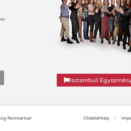
eni
Isztambuli Egyezmén
Oldaltérkép
Imp
og fenntartva!