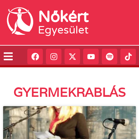
Nőkért
Egyesület
GYERMEKRABLÁS