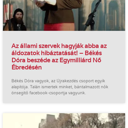
Az állami szervek hagyják abba az
áldozatok hibáztatását! – Békés
Dóra beszéde az Egymilliárd Nő
Ébredésén
Békés Dóra vagyok, az Újrakezdés csoport egyik
alapítója. Talán ismertek minket, bántalmazott nők
önsegítő facebook-csoportja vagyunk.