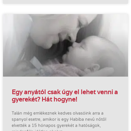
Egy anyától csak úgy el lehet venni a
gyerekét? Hát hogyne!
Talán még emlékeznek kedves olvasóink arra a
spanyol esetre, amikor is egy Habiba nevű nőtől
elvették a 15 hónapos gyerekét a hatóságok,