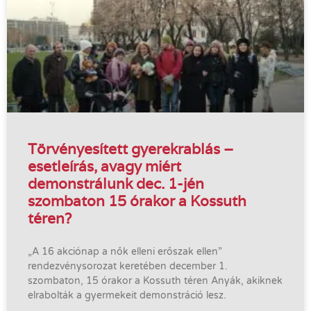
Törvényesített gyerekrablás –
esetleírás, avagy miért
demonstrálunk dec. 1-jén
szombaton 15 órakor a Kossuth
téren?
„A 16 akciónap a nők elleni erőszak ellen”
rendezvénysorozat keretében december 1.
szombaton, 15 órakor a Kossuth téren Anyák, akiknek
elrabolták a gyermekeit demonstráció lesz.