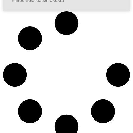
mindenféle idétlen okokra