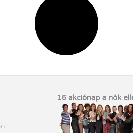
16 akciónap a nők ell
eni