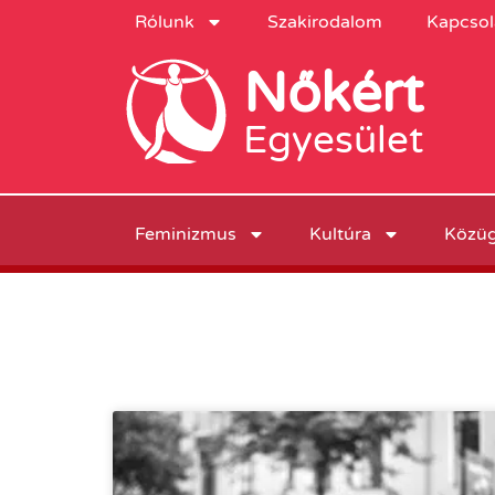
Rólunk
Szakirodalom
Kapcsol
Nőkért
Egyesület
Feminizmus
Kultúra
Közü