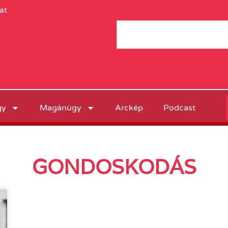
at
gy
Magánügy
Arckép
Podcast
GONDOSKODÁS