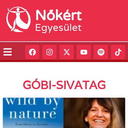
Nőkért
Egyesület
GÓBI-SIVATAG