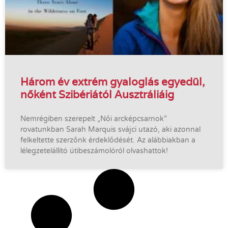
Három év extrém gyaloglás egyedül,
nőként Szibériától Ausztráliáig
Nemrégiben szerepelt „Női arcképcsarnok”
rovatunkban Sarah Marquis svájci utazó, aki azonnal
felkeltette szerzőnk érdeklődését. Az alábbiakban a
lélegzetelállító útibeszámolóról olvashattok!