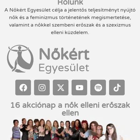
Rólunk
A Nőkért Egyesület célja a jelentős teljesítményt nyújtó
nők és a feminizmus történetének megismertetése,
valamint a nőkkel szembeni erőszak és a szexizmus
elleni küzdelem.
Nőkért
Egyesület
16 akciónap a nők elleni erőszak
ellen