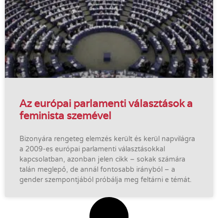
Az európai parlamenti választások a
feminista szemével
Bizonyára rengeteg elemzés került és kerül napvilágra
a 2009-es európai parlamenti választásokkal
kapcsolatban, azonban jelen cikk – sokak számára
talán meglepő, de annál fontosabb irányból – a
gender szempontjából próbálja meg feltárni e témát.