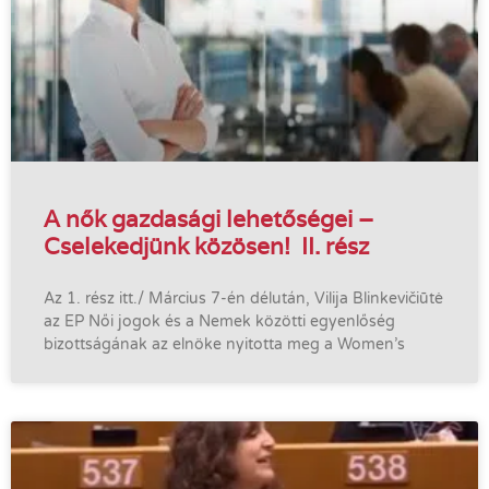
A nők gazdasági lehetőségei –
Cselekedjünk közösen! II. rész
Az 1. rész itt./ Március 7-én délután, Vilija Blinkevičiūtė
az EP Női jogok és a Nemek közötti egyenlőség
bizottságának az elnöke nyitotta meg a Women’s