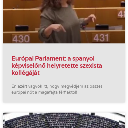
Európai Parlament: a spanyol
képviselőnő helyretette szexista
kollégáját
Én azért vagyok itt, hogy megvédjem az összes
európai nőt a magafajta férfiaktól!