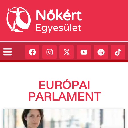
Nőkért
Egyesület
EURÓPAI
PARLAMENT