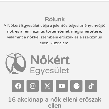
Rólunk
A Nőkért Egyesület célja a jelentős teljesítményt nyújtó
nők és a feminizmus történetének megismertetése,
valamint a nőkkel szembeni erőszak és a szexizmus
elleni küzdelem.
Nőkért
Egyesület
16 akciónap a nők elleni erőszak
ellen