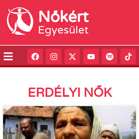
Nőkért
Egyesület
ERDÉLYI NŐK