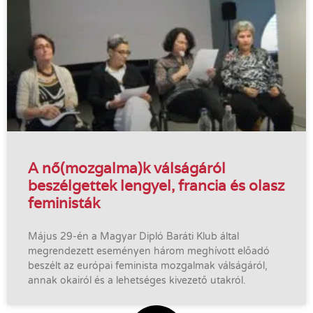
A nő(mozgalma)k válságáról
beszélgettek lengyel, francia és olasz
feministák
Május 29-én a Magyar Dipló Baráti Klub által
megrendezett eseményen három meghívott előadó
beszélt az európai feminista mozgalmak válságáról,
annak okairól és a lehetséges kivezető utakról.