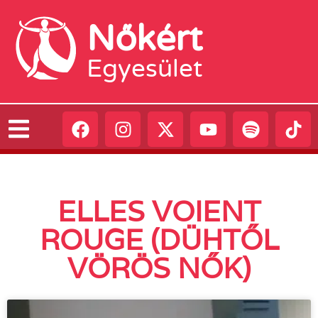
Nőkért
Egyesület
ELLES VOIENT
ROUGE (DÜHTŐL
VÖRÖS NŐK)