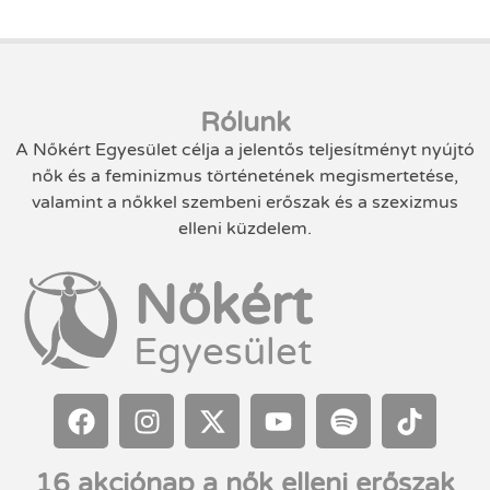
Rólunk
A Nőkért Egyesület célja a jelentős teljesítményt nyújtó
nők és a feminizmus történetének megismertetése,
valamint a nőkkel szembeni erőszak és a szexizmus
elleni küzdelem.
Nőkért
Egyesület
16 akciónap a nők elleni erőszak