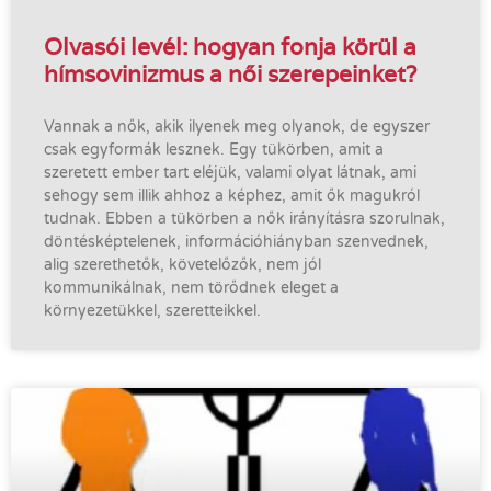
Olvasói levél: hogyan fonja körül a
hímsovinizmus a női szerepeinket?
Vannak a nők, akik ilyenek meg olyanok, de egyszer
csak egyformák lesznek. Egy tükörben, amit a
szeretett ember tart eléjük, valami olyat látnak, ami
sehogy sem illik ahhoz a képhez, amit ők magukról
tudnak. Ebben a tükörben a nők irányításra szorulnak,
döntésképtelenek, információhiányban szenvednek,
alig szerethetők, követelőzők, nem jól
kommunikálnak, nem törődnek eleget a
környezetükkel, szeretteikkel.