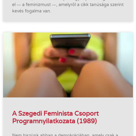
el ― a feminizmust ―, amelyről a cikk tanúsága szerint
kevés fogalma van.
A Szegedi Feminista Csoport
Programnyilatkozata (1989)
Nem hiszünk abban a demokráciában, amely csak a