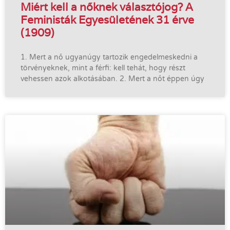
Miért kell a nőknek választójog? A
Feministák Egyesületének 31 érve
(1909)
1. Mert a nő ugyanúgy tartozik engedelmeskedni a
törvényeknek, mint a férfi: kell tehát, hogy részt
vehessen azok alkotásában. 2. Mert a nőt éppen úgy