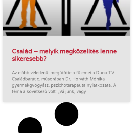
Család – melyik megközelítés lenne
sikeresebb?
Az előbb véletlenül megütötte a fülemet a Duna TV
Családbarát c. műsorában Dr. Horváth Mónika
gyermekgyógyász, pszichoterapeuta nyilatkozata. A
téma a következő volt: „Váljunk, vagy