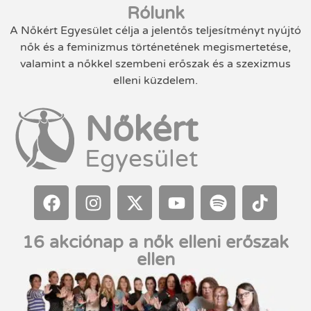
Rólunk
A Nőkért Egyesület célja a jelentős teljesítményt nyújtó
nők és a feminizmus történetének megismertetése,
valamint a nőkkel szembeni erőszak és a szexizmus
elleni küzdelem.
Nőkért
Egyesület
16 akciónap a nők elleni erőszak
ellen