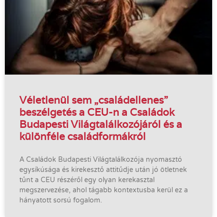
Véletlenül sem „családellenes”
beszélgetés a CEU-n a Családok
Budapesti Világtalálkozójáról és a
különféle családformákról
A Családok Budapesti Világtalálkozója nyomasztó
egysíkúsága és kirekesztő attitűdje után jó ötletnek
tűnt a CEU részéről egy olyan kerekasztal
megszervezése, ahol tágabb kontextusba kerül ez a
hányatott sorsú fogalom.