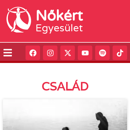
Nőkért
Egyesület
CSALÁD