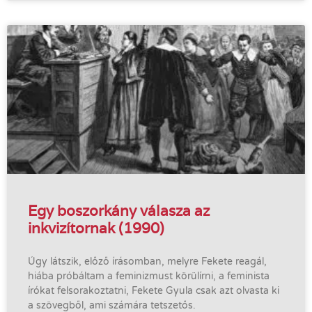
Egy boszorkány válasza az
inkvizítornak (1990)
Úgy látszik, előző írásomban, melyre Fekete reagál,
hiába próbáltam a feminizmust körülírni, a feminista
írókat felsorakoztatni, Fekete Gyula csak azt olvasta ki
a szövegből, ami számára tetszetős.