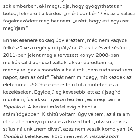
sok emberben, aki megtudja, hogy gyógyíthatatlan
beteg, felmerült a kérdés: „miért pont én”? És az a válasz
fogalmazódott meg bennem: „azért, hogy ezt egyszer
megírjam.”
Ennek ellenére sokáig úgy éreztem, még nem vagyok
felkészülve a regényírói pályára. Csak tíz évvel később,
2011-ben jelent meg a tervezett könyv. 2008-ban
mellrákkal diagnosztizáltak; akkor ébredtem rá,
mennyire igaz a mondás a halálról: „nem tudhatod sem
napot, sem az órát.” Tehát nem mindegy, mit kezdek az
életemmel. 2009 elejére estem túl a műtéten és a
kezeléseken. Egyidejűleg kevesebb lett az újságírói
munkám, így akkor nyáron leültem, és megírtam a
Bipoláris
t. A kézirat másfél évig pihent a
számítógépben. Kishitű voltam: úgy véltem, az általam
írt saját élményű próza és a közérthető, olvasmányos
stílus nálunk „nem divat”, azaz nem veszik komolyan. (A
Bipoláris
keletkezési körülményeit
A visszakapott