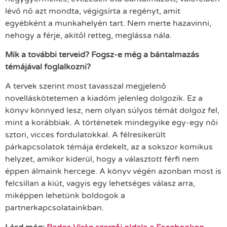
lévő nő azt mondta, végigsírta a regényt, amit
egyébként a munkahelyén tart. Nem merte hazavinni,
nehogy a férje, akitől retteg, meglássa nála.
Mik a további terveid? Fogsz-e még a bántalmazás
témájával foglalkozni?
A tervek szerint most tavasszal megjelenő
novelláskötetemen a kiadóm jelenleg dolgozik. Ez a
könyv könnyed lesz, nem olyan súlyos témát dolgoz fel,
mint a korábbiak. A történetek mindegyike egy-egy női
sztori, vicces fordulatokkal. A félresikerült
párkapcsolatok témája érdekelt, az a sokszor komikus
helyzet, amikor kiderül, hogy a választott férfi nem
éppen álmaink hercege. A könyv végén azonban most is
felcsillan a kiút, vagyis egy lehetséges válasz arra,
miképpen lehetünk boldogok a
partnerkapcsolatainkban.