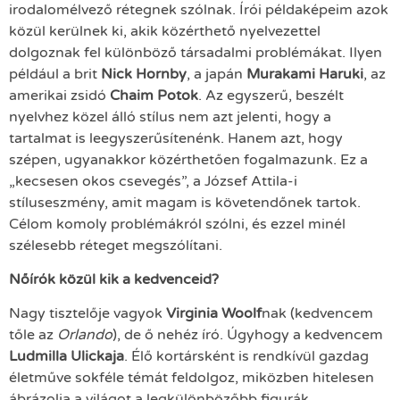
irodalomélvező rétegnek szólnak. Írói példaképeim azok
közül kerülnek ki, akik közérthető nyelvezettel
dolgoznak fel különböző társadalmi problémákat. Ilyen
például a brit
Nick Hornby
, a japán
Murakami Haruki
, az
amerikai zsidó
Chaim Potok
. Az egyszerű, beszélt
nyelvhez közel álló stílus nem azt jelenti, hogy a
tartalmat is leegyszerűsítenénk. Hanem azt, hogy
szépen, ugyanakkor közérthetően fogalmazunk. Ez a
„kecsesen okos csevegés”, a József Attila-i
stíluseszmény, amit magam is követendőnek tartok.
Célom komoly problémákról szólni, és ezzel minél
szélesebb réteget megszólítani.
Nőírók közül kik a kedvenceid?
Nagy tisztelője vagyok
Virginia Woolf
nak (kedvencem
tőle az
Orlando
), de ő nehéz író. Úgyhogy a kedvencem
Ludmilla Ulickaja
. Élő kortársként is rendkívül gazdag
életműve sokféle témát feldolgoz, miközben hitelesen
ábrázolja a világot a legkülönbözőbb figurák