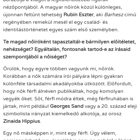
nézőpontjából. A magyar nőírók közül különleges,
újonnan feltűnt tehetség
Rubin Eszter
, aki
Barhesz
című
regényében remekül mesél el egy család- és
identitástörténetet egyes szám első személyben.
Te magad nőíróként tapasztaltál-e bármilyen előítéletet,
nehézséget? Egyáltalán, fontosnak tartod-e az írásaid
szempontjából a nőiséget?
Örülök, hogy egyre többen vagyunk mi, nőírók.
Korábban a nők számára írói pályára lépni gyakran
különféle társadalmi akadályokba ütközött. Előfordult,
hogy nők férfi álnéven publikáltak, hogy komolyan
vegyék őket. Sőt, férfi módra éltek, még férfiruhában is
jártak, mint például
Georges Sand
vagy a 20. század eleji
szimbolista irányzat kiemelkedő alkotója, az orosz
Zinaida Hippius
.
Egy nő másképpen ír, mint egy férfi. Úgy vélem,