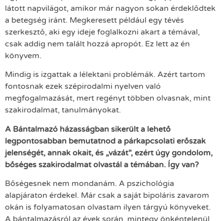
látott napvilágot, amikor már nagyon sokan érdeklődtek
a betegség iránt. Megkeresett például egy tévés
szerkesztő, aki egy ideje foglalkozni akart a témával,
csak addig nem talált hozzá apropót. Ez lett az én
könyvem.
Mindig is izgattak a lélektani problémák. Azért tartom
fontosnak ezek szépirodalmi nyelven való
megfogalmazását, mert regényt többen olvasnak, mint
szakirodalmat, tanulmányokat.
A Bántalmazó házasságban sikerült a lehető
legpontosabban bemutatnod a párkapcsolati erőszak
jelenségét, annak okait, és „vázát”, ezért úgy gondolom,
bőséges szakirodalmat olvastál a témában. Így van?
Bőségesnek nem mondanám. A pszichológia
alapjáraton érdekel. Már csak a saját bipoláris zavarom
okán is folyamatosan olvastam ilyen tárgyú könyveket.
A bántalmazásról az évek során, mintegy önkéntelenül