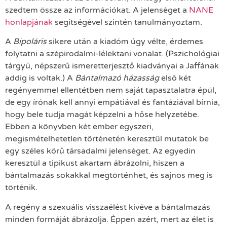
szedtem össze az információkat. A jelenséget a
NANE
honlapjának
segítségével szintén tanulmányoztam.
A
Bipoláris
sikere után a kiadóm úgy vélte, érdemes
folytatni a szépirodalmi-lélektani vonalat. (Pszichológiai
tárgyú, népszerű ismeretterjesztő kiadványai a Jaffának
addig is voltak.) A
Bántalmazó házasság
első két
regényemmel ellentétben nem saját tapasztalatra épül,
de egy írónak kell annyi empátiával és fantáziával bírnia,
hogy bele tudja magát képzelni a hőse helyzetébe.
Ebben a könyvben két ember egyszeri,
megismételhetetlen történetén keresztül mutatok be
egy széles körű társadalmi jelenséget. Az egyedin
keresztül a tipikust akartam ábrázolni, hiszen a
bántalmazás sokakkal megtörténhet, és sajnos meg is
történik.
A regény a szexuális visszaélést kivéve a bántalmazás
minden formáját ábrázolja. Éppen azért, mert az élet is