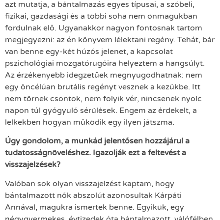
azt mutatja, a bántalmazás egyes típusai, a szóbeli,
fizikai, gazdasági és a többi soha nem önmagukban
fordulnak elő. Ugyanakkor nagyon fontosnak tartom
megjegyezni: az én könyvem lélektani regény. Tehát, bár
van benne egy-két húzós jelenet, a kapcsolat
pszichológiai mozgatórugóira helyeztem a hangsúlyt.
Az érzékenyebb idegzetűek megnyugodhatnak: nem
egy öncélúan brutális regényt vesznek a kezükbe. Itt
nem törnek csontok, nem folyik vér, nincsenek nyolc
napon túl gyógyuló sérülések. Engem az érdekelt, a
lelkekben hogyan működik egy ilyen játszma.
Úgy gondolom, a munkád jelentősen hozzájárul a
tudatosságnöveléshez. Igazolják ezt a feltevést a
visszajelzések?
Valóban sok olyan visszajelzést kaptam, hogy
bántalmazott nők abszolút azonosultak Kárpáti
Annával, magukra ismertek benne. Egyikük, egy
négygyermekes, évtizedek óta bántalmazott, válófélben