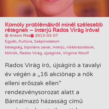
Komoly problémákról minél szélesebb
rétegnek – interjú Rados Virág íróval
Antoni Rita
2013-03-07
Egyéb
,
Kultúra
,
Szépirodalom
betegség
,
bipoláris zavar
,
interjú
,
nőábrázolások
,
Nőírók
,
Rados Virág
,
újságírók
,
Virginia Woolf
Rados Virág író, újságíró a tavalyi
év végén a „16 akciónap a nők
elleni erőszak ellen”
rendezvénysorozat alatt a
Bántalmazó házasság című