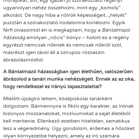
műfajokat, sőt, egy igazán jó szórakoztató regényt
ugyanolyan nehéz összehozni, mint egy „komoly”
alkotást. De nagy hiba a nőírók képességeit, „helyét”
pusztán a szórakoztató irodalomra korlátozni. Egyik
férfi olvasómtól én is megkaptam, hogy a
Bántalmazó
házasság
amolyan „nőcis” könyv – holott ez a regény
egyrészt nemcsak nőknek és nemcsak nőkről szól,
másrészt igen távol áll a szirupos-rózsaszín
ábrázolásmódtól.
A Bántalmazó házasságban igen élethűen, valószerűen
ábrázolod a tanári munka nehézségeit. Ennek az az oka,
hogy rendelkezel ez irányú tapasztalattal?
Mielőtt újságíró lettem, középiskolai tanárként
dolgoztam. Bármennyire is fiktív egy karakter, az írónak
bizonyos mozzanatokat, motívumokat a saját életéből
kell merítenie. Ellenkező esetben hiteltelen, sematikus
lesz a végeredmény. Úgy gondolom, érdemes a hősöket
olyan környezetbe helyezni, amely az író számára