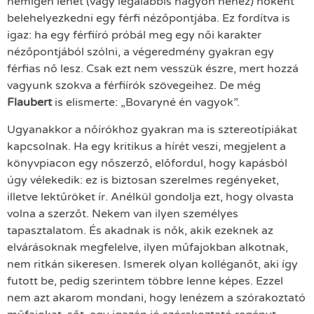
nemigen lehet (vagy legalábbis nagyon nehéz) nőként
belehelyezkedni egy férfi nézőpontjába. Ez fordítva is
igaz: ha egy férfiíró próbál meg egy női karakter
nézőpontjából szólni, a végeredmény gyakran egy
férfias nő lesz. Csak ezt nem vesszük észre, mert hozzá
vagyunk szokva a férfiírók szövegeihez. De még
Flaubert
is elismerte: „Bovaryné én vagyok”.
Ugyanakkor a nőírókhoz gyakran ma is sztereotípiákat
kapcsolnak. Ha egy kritikus a hírét veszi, megjelent a
könyvpiacon egy nőszerző, előfordul, hogy kapásból
úgy vélekedik: ez is biztosan szerelmes regényeket,
illetve lektűröket ír. Anélkül gondolja ezt, hogy olvasta
volna a szerzőt. Nekem van ilyen személyes
tapasztalatom. És akadnak is nők, akik ezeknek az
elvárásoknak megfelelve, ilyen műfajokban alkotnak,
nem ritkán sikeresen. Ismerek olyan kolléganőt, aki így
futott be, pedig szerintem többre lenne képes. Ezzel
nem azt akarom mondani, hogy lenézem a szórakoztató