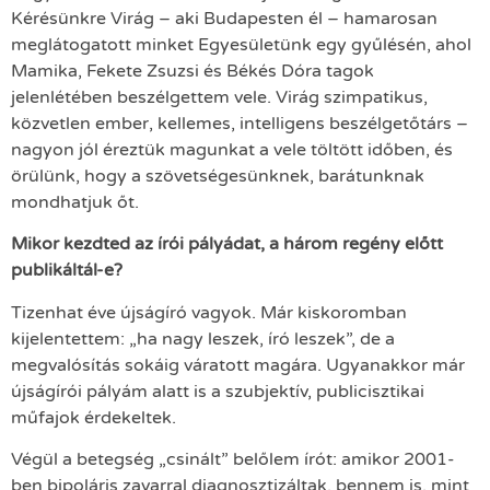
Kérésünkre Virág – aki Budapesten él – hamarosan
meglátogatott minket Egyesületünk egy gyűlésén, ahol
Mamika, Fekete Zsuzsi és Békés Dóra tagok
jelenlétében beszélgettem vele. Virág szimpatikus,
közvetlen ember, kellemes, intelligens beszélgetőtárs –
nagyon jól éreztük magunkat a vele töltött időben, és
örülünk, hogy a szövetségesünknek, barátunknak
mondhatjuk őt.
Mikor kezdted az írói pályádat, a három regény előtt
publikáltál-e?
Tizenhat éve újságíró vagyok. Már kiskoromban
kijelentettem: „ha nagy leszek, író leszek”, de a
megvalósítás sokáig váratott magára. Ugyanakkor már
újságírói pályám alatt is a szubjektív, publicisztikai
műfajok érdekeltek.
Végül a betegség „csinált” belőlem írót: amikor 2001-
ben bipoláris zavarral diagnosztizáltak, bennem is, mint