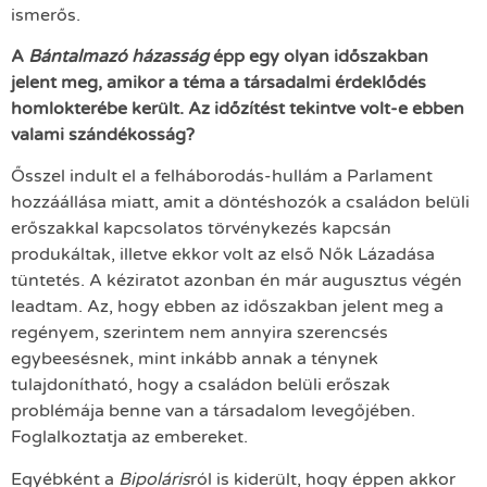
ismerős.
A
Bántalmazó házasság
épp egy olyan időszakban
jelent meg, amikor a téma a társadalmi érdeklődés
homlokterébe került. Az időzítést tekintve volt-e ebben
valami szándékosság?
Ősszel indult el a felháborodás-hullám a Parlament
hozzáállása miatt, amit a döntéshozók a családon belüli
erőszakkal kapcsolatos törvénykezés kapcsán
produkáltak, illetve ekkor volt az első Nők Lázadása
tüntetés. A kéziratot azonban én már augusztus végén
leadtam. Az, hogy ebben az időszakban jelent meg a
regényem, szerintem nem annyira szerencsés
egybeesésnek, mint inkább annak a ténynek
tulajdonítható, hogy a családon belüli erőszak
problémája benne van a társadalom levegőjében.
Foglalkoztatja az embereket.
Egyébként a
Bipoláris
ról is kiderült, hogy éppen akkor