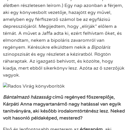
élet
ben részletesen leírom.) Egy nap azonban a férjem,
aki egy könyvesbolt vezetője, hazajött egy művel,
amelyben egy férfiszerző számol be az egyfázisú
depressziójáról. Megijedtem, hogy „elírják” előlem a
témát. A művet a Jaffa adta ki, ezért felhívtam őket, és
elmondtam, nekem a bipoláris zavaromról van
regényem. Kérésükre elküldtem nekik a
Bipoláris
szinopszisát és egy részletet a kéziratból. Rögtön
ráharaptak. Az igazgató behívott, és közölte, hogy
kiadja, mert ebből sikerkönyv lesz. Azóta az ő szerzőjük
vagyok.
Bántalmazó házasság
című regényed főszereplője,
Kárpáti Anna magyartanárnő nagy hatással van egyik
tanítványára, aki később irodalomtörténész lesz. Neked
volt hasonló példaképed, mestered?
Első és legfontosabb mesterem az
édesapám
, aki