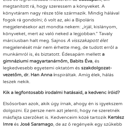
megtanított rá, hogy szeressem a könyveket. A
könyvtáram nagy része tőle származik. Mindig hálával
fogok rá gondolni; ő volt az, aki a Bipoláris
megjelenésekor azt mondta nekem: „írjál, kislányom,
könyveket, mert az való neked a legjobban.” Tavaly
márciusban halt meg. Sajnos
A visszakapott élet
megjelenését már nem érhette meg, de tudott erről a
munkámról is, és biztatott. Édesapám mellett
a
gimnáziumi magyartanárnőm, Babits Éva
, és
legkedvesebb egyetemi oktatóm és
szakdolgozat-
vezetőm, dr. Han Anna i
nspiráltak. Amíg élek, hálás
leszek nekik.
Kik a legfontosabb irodalmi hatásaid, a kedvenc íróid?
Elsősorban azok, akik úgy írnak, ahogy én is igyekszem
dolgozni. Ez persze nem azt jelenti, hogy ne szeretnék
másfajta szerzőket is. Kedvenceim közé tartozik
Kertész
Imre
és
José Saramago
, de az ő regényeik egy szűkebb