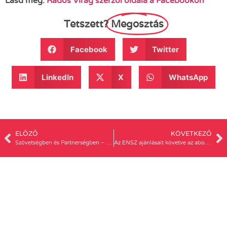
Lásd még:
Rados Virág szerzői oldala a Facebookon
Tetszett?
Megosztás
Facebook
Twitter
LinkedIn
X
WhatsApp
ELŐZŐ
KÖVETKEZŐ
Szövetségben és Partnerségben – a Magyar Nők Szövetségének konferenciája
Az ENSZ ajánlásait követve az abortuszok száma is csökkenne – a PATENT sajtóközleménye