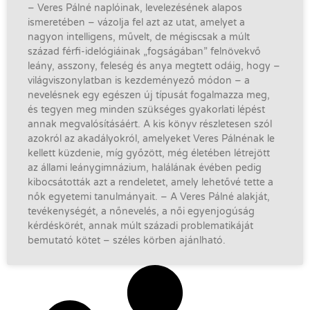
– Veres Pálné naplóinak, levelezésének alapos
ismeretében – vázolja fel azt az utat, amelyet a
nagyon intelligens, művelt, de mégiscsak a múlt
század férfi-idelógiáinak „fogságában” felnövekvő
leány, asszony, feleség és anya megtett odáig, hogy –
világviszonylatban is kezdeményező módon – a
nevelésnek egy egészen új típusát fogalmazza meg,
és tegyen meg minden szükséges gyakorlati lépést
annak megvalósításáért. A kis könyv részletesen szól
azokról az akadályokról, amelyeket Veres Pálnénak le
kellett küzdenie, míg győzött, még életében létrejött
az állami leánygimnázium, halálának évében pedig
kibocsátották azt a rendeletet, amely lehetővé tette a
nők egyetemi tanulmányait. – A Veres Pálné alakját,
tevékenységét, a nőnevelés, a női egyenjogúság
kérdéskörét, annak múlt századi problematikáját
bemutató kötet – széles körben ajánlható.