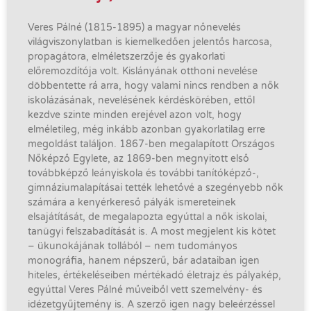
Veres ​Pálné (1815-1895) a magyar nőnevelés
világviszonylatban is kiemelkedően jelentős harcosa,
propagátora, elméletszerzője és gyakorlati
előremozdítója volt. Kislányának otthoni nevelése
döbbentette rá arra, hogy valami nincs rendben a nők
iskolázásának, nevelésének kérdéskörében, ettől
kezdve szinte minden erejével azon volt, hogy
elméletileg, még inkább azonban gyakorlatilag erre
megoldást találjon. 1867-ben megalapított Országos
Nőképző Egylete, az 1869-ben megnyitott első
továbbképző leányiskola és további tanítóképző-,
gimnáziumalapításai tették lehetővé a szegényebb nők
számára a kenyérkereső pályák ismereteinek
elsajátítását, de megalapozta egyúttal a nők iskolai,
tanügyi felszabadítását is. A most megjelent kis kötet
– ükunokájának tollából – nem tudományos
monográfia, hanem népszerű, bár adataiban igen
hiteles, értékeléseiben mértékadó életrajz és pályakép,
egyúttal Veres Pálné műveiből vett szemelvény- és
idézetgyűjtemény is. A szerző igen nagy beleérzéssel