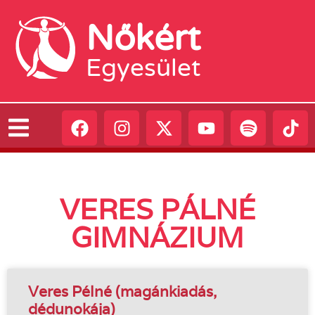
Nőkért
Egyesület
VERES PÁLNÉ
GIMNÁZIUM
Veres Pélné (magánkiadás,
dédunokája)