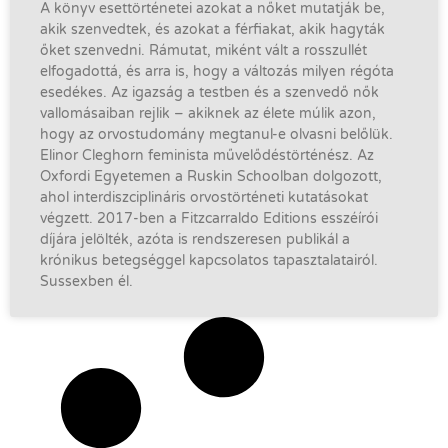
A könyv esettörténetei azokat a nőket mutatják be,
akik szenvedtek, és azokat a férfiakat, akik hagyták
őket szenvedni. Rámutat, miként vált a rosszullét
elfogadottá, és arra is, hogy a változás milyen régóta
esedékes. Az igazság a testben és a szenvedő nők
vallomásaiban rejlik – akiknek az élete múlik azon,
hogy az orvostudomány megtanul-e olvasni belőlük.
Elinor Cleghorn feminista művelődéstörténész. Az
Oxfordi Egyetemen a Ruskin Schoolban dolgozott,
ahol interdiszciplináris orvostörténeti kutatásokat
végzett. 2017-ben a Fitzcarraldo Editions esszéírói
díjára jelölték, azóta is rendszeresen publikál a
krónikus betegséggel kapcsolatos tapasztalatairól.
Sussexben él.