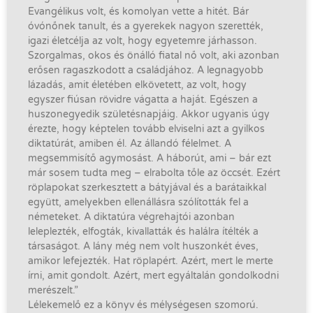
Evangélikus volt, és komolyan vette a hitét. Bár
óvónőnek tanult, és a gyerekek nagyon szerették,
igazi életcélja az volt, hogy egyetemre járhasson.
Szorgalmas, okos és önálló fiatal nő volt, aki azonban
erősen ragaszkodott a családjához. A legnagyobb
lázadás, amit életében elkövetett, az volt, hogy
egyszer fiúsan rövidre vágatta a haját. Egészen a
huszonegyedik születésnapjáig. Akkor ugyanis úgy
érezte, hogy képtelen tovább elviselni azt a gyilkos
diktatúrát, amiben él. Az állandó félelmet. A
megsemmisítő agymosást. A háborút, ami – bár ezt
már sosem tudta meg – elrabolta tőle az öccsét. Ezért
röplapokat szerkesztett a bátyjával és a barátaikkal
együtt, amelyekben ellenállásra szólították fel a
németeket. A diktatúra végrehajtói azonban
leleplezték, elfogták, kivallatták és halálra ítélték a
társaságot. A lány még nem volt huszonkét éves,
amikor lefejezték. Hat röplapért. Azért, mert le merte
írni, amit gondolt. Azért, mert egyáltalán gondolkodni
merészelt.”
Lélekemelő ez a könyv és mélységesen szomorú.