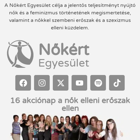
A Nőkért Egyesület célja a jelentős teljesítményt nyújtó
nők és a feminizmus történetének megismertetése,
valamint a nőkkel szembeni erőszak és a szexizmus
elleni küzdelem.
Nőkért
Egyesület
16 akciónap a nők elleni erőszak
ellen