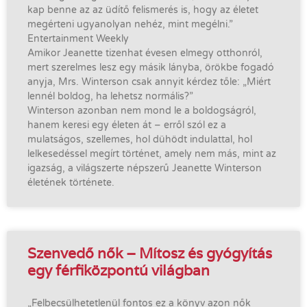
kap benne az az üdítő felismerés is, hogy az életet
megérteni ugyanolyan nehéz, mint megélni.”
Entertainment Weekly
Amikor Jeanette tizenhat évesen elmegy otthonról,
mert szerelmes lesz egy másik lányba, örökbe fogadó
anyja, Mrs. Winterson csak annyit kérdez tőle: „Miért
lennél boldog, ha lehetsz normális?”
Winterson azonban nem mond le a boldogságról,
hanem keresi egy életen át – erről szól ez a
mulatságos, szellemes, hol dühödt indulattal, hol
lelkesedéssel megírt történet, amely nem más, mint az
igazság, a világszerte népszerű Jeanette Winterson
életének története.
Szenvedő nők – Mítosz és gyógyítás
egy férfiközpontú világban
„Felbecsülhetetlenül fontos ez a könyv azon nők