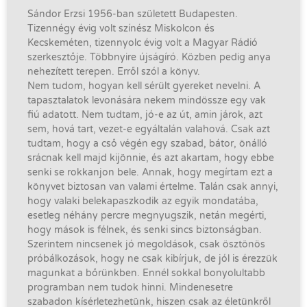
Sándor Erzsi 1956-ban született Budapesten.
Tizennégy évig volt színész Miskolcon és
Kecskeméten, tizennyolc évig volt a Magyar Rádió
szerkesztője. Többnyire újságíró. Közben pedig anya
nehezített terepen. Erről szól a könyv.
Nem tudom, hogyan kell sérült gyereket nevelni. A
tapasztalatok levonására nekem mindössze egy vak
fiú adatott. Nem tudtam, jó-e az út, amin járok, azt
sem, hová tart, vezet-e egyáltalán valahová. Csak azt
tudtam, hogy a cső végén egy szabad, bátor, önálló
srácnak kell majd kijönnie, és azt akartam, hogy ebbe
senki se rokkanjon bele. Annak, hogy megírtam ezt a
könyvet biztosan van valami értelme. Talán csak annyi,
hogy valaki belekapaszkodik az egyik mondatába,
esetleg néhány percre megnyugszik, netán megérti,
hogy mások is félnek, és senki sincs biztonságban.
Szerintem nincsenek jó megoldások, csak ösztönös
próbálkozások, hogy ne csak kibírjuk, de jól is érezzük
magunkat a bőrünkben. Ennél sokkal bonyolultabb
programban nem tudok hinni. Mindenesetre
szabadon kísérletezhetünk, hiszen csak az életünkről