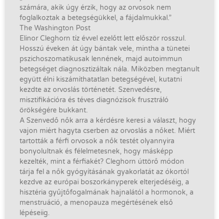
számára, akik úgy érzik, hogy az orvosok nem
foglalkoztak a betegségükkel, a fájdalmukkal.”
The Washington Post
Elinor Cleghorn tíz évvel ezelőtt lett először rosszul.
Hosszú éveken át úgy bántak vele, mintha a tünetei
pszichoszomatikusak lennének, majd autoimmun
betegséget diagnosztizáltak nála. Miközben megtanult
együtt élni kiszámíthatatlan betegségével, kutatni
kezdte az orvoslás történetét. Szenvedésre,
misztifikációra és téves diagnózisok frusztráló
örökségére bukkant.
A Szenvedő nők arra a kérdésre keresi a választ, hogy
vajon miért hagyta cserben az orvoslás a nőket. Miért
tartották a férfi orvosok a nők testét olyannyira
bonyolultnak és félelmetesnek, hogy másképp
kezelték, mint a férfiakét? Cleghorn úttörő módon
tárja fel a nők gyógyításának gyakorlatát az ókortól
kezdve az európai boszorkányperek elterjedéséig, a
hisztéria gyűjtőfogalmának hajnalától a hormonok, a
menstruáció, a menopauza megértésének első
lépéseiig.