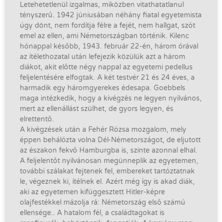
Letehetetlenül izgalmas, miközben vitathatatlanul
tényszerű. 1942 júniusában néhány fiatal egyetemista
úgy dönt, nem fordítja félre a fejét, nem hallgat, szót
emel az ellen, ami Németországban történik. Kilenc
hónappal később, 1943. február 22-én, három órával
az ítélethozatal után lefejezik közülük azt a három
diákot, akit előtte négy nappal az egyetemi pedellus
feljelentésére elfogtak. A két testvér 21 és 24 éves, a
harmadik egy háromgyerekes édesapa. Goebbels
maga intézkedik, hogy a kivégzés ne legyen nyilvános,
mert az ellenállást szülhet, de gyors legyen, és
elrettentő.
A kivégzések után a Fehér Rózsa mozgalom, mely
éppen behálózta volna Dél-Németországot, de eljutott
az északon fekvő Hamburgba is, szinte azonnal elhal.
A feljelentőt nyilvánosan megünneplik az egyetemen,
további szálakat fejtenek fel, embereket tartóztatnak
le, végeznek ki, ítélnek el. Azért még így is akad diák,
aki az egyetemen kifüggesztett Hitler-képre
olajfestékkel mázolja rá: Németország első számú
ellensége.. A hatalom fél, a családtagokat is