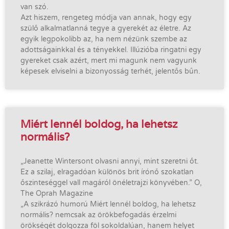
van szó.
Azt hiszem, rengeteg módja van annak, hogy egy
szülő alkalmatlanná tegye a gyerekét az életre. Az
egyik legpokolibb az, ha nem nézünk szembe az
adottságainkkal és a tényekkel. Illúzióba ringatni egy
gyereket csak azért, mert mi magunk nem vagyunk
képesek elviselni a bizonyosság terhét, jelentős bűn.
Miért lennél boldog, ha lehetsz
normális?
„Jeanette Wintersont olvasni annyi, mint szeretni őt.
Ez a szilaj, elragadóan különös brit írónő szokatlan
őszinteséggel vall magáról önéletrajzi könyvében.” O,
The Oprah Magazine
„A szikrázó humorú Miért lennél boldog, ha lehetsz
normális? nemcsak az örökbefogadás érzelmi
örökségét dolgozza föl sokoldalúan, hanem helyet