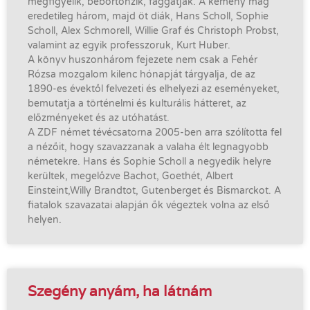
megfigyelik, bebörtönzik, faggatják. A kemény mag
eredetileg három, majd öt diák, Hans Scholl, Sophie
Scholl, Alex Schmorell, Willie Graf és Christoph Probst,
valamint az egyik professzoruk, Kurt Huber.
A könyv huszonhárom fejezete nem csak a Fehér
Rózsa mozgalom kilenc hónapját tárgyalja, de az
1890-es évektől felvezeti és elhelyezi az eseményeket,
bemutatja a történelmi és kulturális hátteret, az
előzményeket és az utóhatást.
A ZDF német tévécsatorna 2005-ben arra szólította fel
a nézőit, hogy szavazzanak a valaha élt legnagyobb
németekre. Hans és Sophie Scholl a negyedik helyre
kerültek, megelőzve Bachot, Goethét, Albert
Einsteint,Willy Brandtot, Gutenberget és Bismarckot. A
fiatalok szavazatai alapján ők végeztek volna az első
helyen.
Szegény anyám, ha látnám