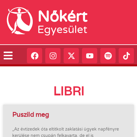
Nőkért
Egyesület
LIBRI
Puszild meg
„Az évtizedek óta eltitkolt zaklatási ügyek napfényre
kerülése nem csupán felkavarta, de el is