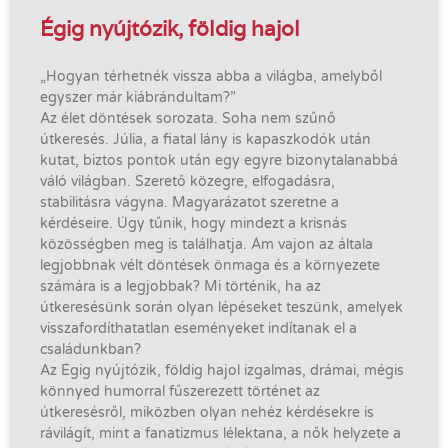
Égig nyújtózik, földig hajol
„Hogyan térhetnék vissza abba a világba, amelyből
egyszer már kiábrándultam?”
Az élet döntések sorozata. Soha nem szűnő
útkeresés. Júlia, a fiatal lány is kapaszkodók után
kutat, biztos pontok után egy egyre bizonytalanabbá
váló világban. Szerető közegre, elfogadásra,
stabilitásra vágyna. Magyarázatot szeretne a
kérdéseire. Úgy tűnik, hogy mindezt a krisnás
közösségben meg is találhatja. Ám vajon az általa
legjobbnak vélt döntések önmaga és a környezete
számára is a legjobbak? Mi történik, ha az
útkeresésünk során olyan lépéseket teszünk, amelyek
visszafordíthatatlan eseményeket indítanak el a
családunkban?
Az Égig nyújtózik, földig hajol izgalmas, drámai, mégis
könnyed humorral fűszerezett történet az
útkeresésről, miközben olyan nehéz kérdésekre is
rávilágít, mint a fanatizmus lélektana, a nők helyzete a