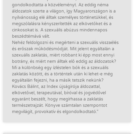
gondolkodtatta a közvéleményt. Az eddig néma
áldozatok szerte a világon, így Magyarországon is a
nyilvánosság elé álltak személyes történetükkel, és
megszólalásra kényszerítették az elkövetőket és a
cinkosokat is. A szexuális abúzus mindennapos
beszédtémává vált.
Nehéz feldolgozni és megérteni a szexuális visszaélés
és erőszak működésmódját. Mit jelent egyáltalán a
szexuális zaklatás, miért robbant ki épp most ennyi
botrány, és miért nem álltak elő eddig az áldozatok?
Mi a különbség egy ízléstelen bók és a szexuális
zaklatás között, és a történtek után ki lehet-e még
egyáltalán fejezni, ha a másik tetszik nekünk?
Kovács Bálint, az Index újságírója áldozattal,
elkövetővel, terapeutával, bíróval és jogvédővel
egyaránt beszélt, hogy megírhassa a zaklatás
természetrajzát. Könyve számtalan szempontot
megvilágít, provokatív és elgondolkodtató.”