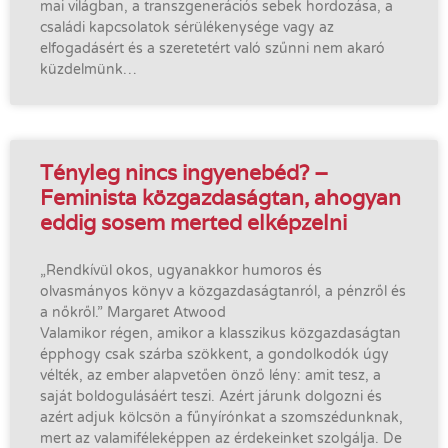
mai világban, a transzgenerációs sebek hordozása, a
családi kapcsolatok sérülékenysége vagy az
elfogadásért és a szeretetért való szűnni nem akaró
küzdelmünk…
Tényleg nincs ingyenebéd? –
Feminista közgazdaságtan, ahogyan
eddig sosem merted elképzelni
„Rendkívül okos, ugyanakkor humoros és
olvasmányos könyv a közgazdaságtanról, a pénzről és
a nőkről.” Margaret Atwood
Valamikor régen, amikor a klasszikus közgazdaságtan
épphogy csak szárba szökkent, a gondolkodók úgy
vélték, az ember alapvetően önző lény: amit tesz, a
saját boldogulásáért teszi. Azért járunk dolgozni és
azért adjuk kölcsön a fűnyírónkat a szomszédunknak,
mert az valamiféleképpen az érdekeinket szolgálja. De