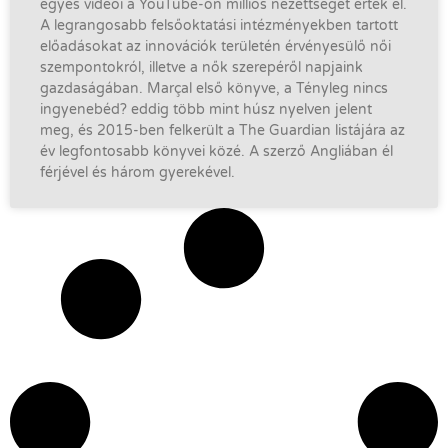
egyes videói a YouTube-on milliós nézettséget értek el.
A legrangosabb felsőoktatási intézményekben tartott
előadásokat az innovációk területén érvényesülő női
szempontokról, illetve a nők szerepéről napjaink
gazdaságában. Marçal első könyve, a Tényleg nincs
ingyenebéd? eddig több mint húsz nyelven jelent
meg, és 2015-ben felkerült a The Guardian listájára az
év legfontosabb könyvei közé. A szerző Angliában él
férjével és három gyerekével.