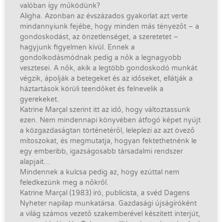
valóban így működünk?
Aligha. Azonban az évszázados gyakorlat azt verte
mindannyiunk fejébe, hogy minden más tényezőt – a
gondoskodást, az önzetlenséget, a szeretetet –
hagyjunk figyelmen kívül. Ennek a
gondolkodásmódnak pedig a nők a legnagyobb
vesztesei. A nők, akik a legtöbb gondoskodó munkát
végzik, ápolják a betegeket és az időseket, ellátják a
háztartások körüli teendőket és felnevelik a
gyerekeket.
Katrine Marçal szerint itt az idő, hogy változtassunk
ezen. Nem mindennapi könyvében átfogó képet nyújt
a közgazdaságtan történetéről, leleplezi az azt övező
mítoszokat, és megmutatja, hogyan fektethetnénk le
egy emberibb, igazságosabb társadalmi rendszer
alapjait…
Mindennek a kulcsa pedig az, hogy ezúttal nem
feledkezünk meg a nőkről.
Katrine Marçal (1983) író, publicista, a svéd Dagens
Nyheter napilap munkatársa. Gazdasági újságíróként
a világ számos vezető szakemberével készített interjút,