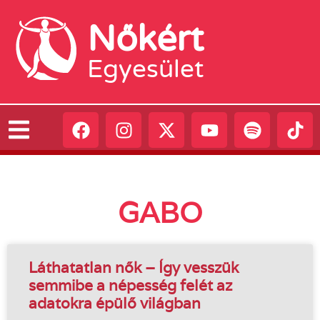
Nőkért
Egyesület
GABO
Láthatatlan ​nők – Így vesszük
semmibe a népesség felét az
adatokra épülő világban