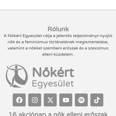
Rólunk
A Nőkért Egyesület célja a jelentős teljesítményt nyújtó
nők és a feminizmus történetének megismertetése,
valamint a nőkkel szembeni erőszak és a szexizmus
elleni küzdelem.
Nőkért
Egyesület
16 akciónap a nők elleni erőszak