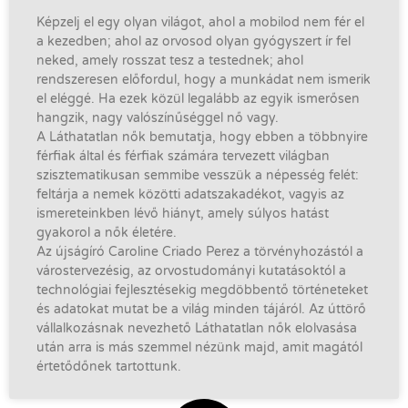
Képzelj el egy olyan világot, ahol a mobilod nem fér el
a kezedben; ahol az orvosod olyan gyógyszert ír fel
neked, amely rosszat tesz a testednek; ahol
rendszeresen előfordul, hogy a munkádat nem ismerik
el eléggé. Ha ezek közül legalább az egyik ismerősen
hangzik, nagy valószínűséggel nő vagy.
A Láthatatlan nők bemutatja, hogy ebben a többnyire
férfiak által és férfiak számára tervezett világban
szisztematikusan semmibe vesszük a népesség felét:
feltárja a nemek közötti adatszakadékot, vagyis az
ismereteinkben lévő hiányt, amely súlyos hatást
gyakorol a nők életére.
Az újságíró Caroline Criado Perez a törvényhozástól a
várostervezésig, az orvostudományi kutatásoktól a
technológiai fejlesztésekig megdöbbentő történeteket
és adatokat mutat be a világ minden tájáról. Az úttörő
vállalkozásnak nevezhető Láthatatlan nők elolvasása
után arra is más szemmel nézünk majd, amit magától
értetődőnek tartottunk.