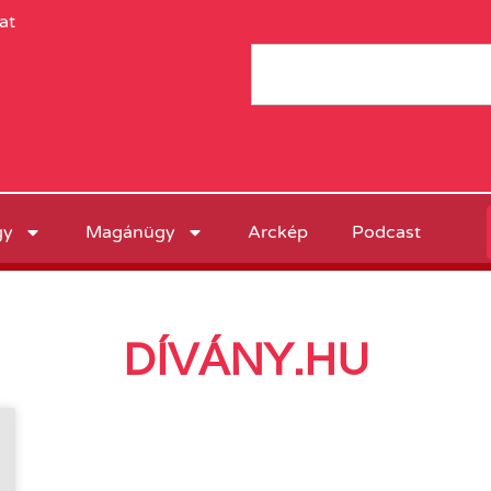
at
gy
Magánügy
Arckép
Podcast
DÍVÁNY.HU