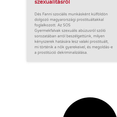
szexualitásról
Dés Fanni szociális munkásként külföldön
dolgozó magyarországi prostituáltakkal
foglalkozott. Az SOS
Gyermekfalvak szexuális abúzusról szóló
sorozatában arról beszélgettünk, milyen
kényszerek hatására lesz valaki prostituált,
mi történik a nők gyerekeivel, és megoldás-e
a prostitúció dekriminalizálása.