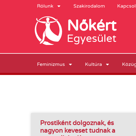
Rólunk
Szakirodalom
Kapcsol
Nőkért
Egyesület
Feminizmus
Kultúra
Közü
Prostiként dolgoznak, és
nagyon keveset tudnak a