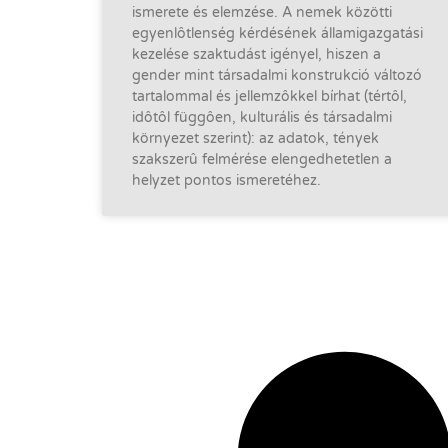
ismerete és elemzése. A nemek közötti
egyenlôtlenség kérdésének államigazgatási
kezelése szaktudást igényel, hiszen a
gender mint társadalmi konstrukció változó
tartalommal és jellemzôkkel bírhat (tértôl,
idôtôl függôen, kulturális és társadalmi
környezet szerint): az adatok, tények
szakszerû felmérése elengedhetetlen a
helyzet pontos ismeretéhez.