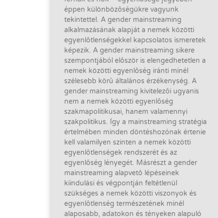
éppen különbözôségükre vagyunk
tekintettel. A gender mainstreaming
alkalmazásának alapját a nemek közötti
egyenlôtlenségekkel kapcsolatos ismeretek
képezik. A gender mainstreaming sikere
szempontjából elôször is elengedhetetlen a
nemek közötti egyenlôség iránti minél
szélesebb körû általános érzékenység. A
gender mainstreaming kivitelezôi ugyanis
nem a nemek közötti egyenlôség
szakmapolitikusai, hanem valamennyi
szakpolitikus. Így a mainstreaming stratégia
értelmében minden döntéshozónak értenie
kell valamilyen szinten a nemek közötti
egyenlôtlenségek rendszerét és az
egyenlôség lényegét. Másrészt a gender
mainstreaming alapvetô lépéseinek
kiindulási és végpontján feltétlenül
szükséges a nemek közötti viszonyok és
egyenlôtlenség természetének minél
alaposabb, adatokon és tényeken alapuló