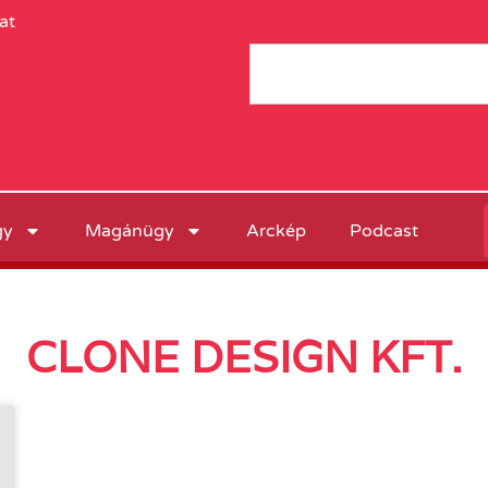
at
gy
Magánügy
Arckép
Podcast
CLONE DESIGN KFT.