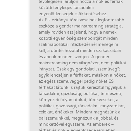
tevôlegesen járuljon hozzá a nôk és férfiak
közötti tényleges társadalmi
egyenlôtlenségek csökkentéséhez.
Az EU ezirányú törekvéseinek legfontosabb
eszköze a gender mainstreaming stratégia,
amely röviden azt jelenti, hogy a nemek
közötti egyenlôség szempontját minden
szakmapolitikai intézkedésnél mérlegelni
kell, a döntéshozatal minden szakaszában
és annak minden szintjén. A gender
mainstreaming nem világnézet, nem politikai
irányzat. Csak egy gondolati „szemüveg”:
egyik lencséjén a férfiakat, másikon a nôket,
az egész szemüveggel pedig nôket ÉS
férfiakat látunk, s rajtuk keresztül figyeljük a
társadalmi, gazdasági, politikai, természeti,
környezeti folyamatokat, törekvéseket, a
politikai, gazdasági, társadalmi irányzatokat,
célokat, értékeket. Mindent megnézünk a
bal szemünkkel, megnézünk a jobbal, és
mindkettôvel egyszerre. Az emberek –
férfiak és nôk – egyenlôsége jegyében