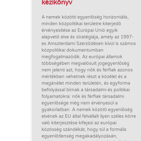
kézikönyv
A nemek közötti egyenlôség horizontális,
minden közpolitikai területre kiterjedô
érvényesítése az Európai Unió egyik
alapvetô elve és stratégiája, amely az 1997-
es Amszterdami Szerzôdésen kívül is számos
közpolitikai dokumentumban
megfogalmazódik. Az európai államok
többségében megvalósult jogegyenlôség
nem jelenti azt, hogy nôk és férfiak azonos
mértékben vehetnek részt a közélet és a
magánélet minden területén, és egyforma
befolyással bírnak a társadalmi és politikai
folyamatokra: nôk és férfiak társadalmi
egyenlôsége még nem érvényesül a
gyakorlatban. A nemek közötti egyenlôség
elvének az EU által felvállalt ilyen széles körre
való kiterjesztése kifejezi az európai
közösség szándékát, hogy túl a formális
egyenlôtlenség megakadályozásán,