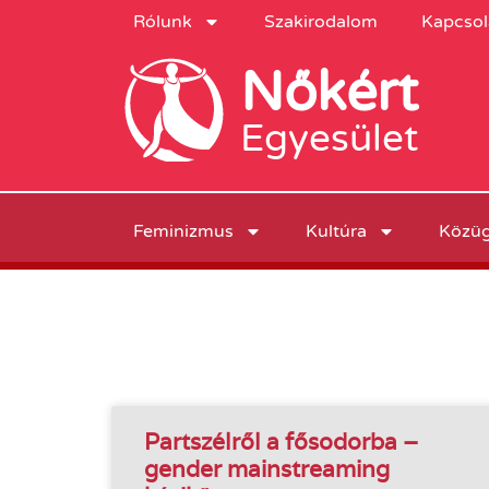
Rólunk
Szakirodalom
Kapcsol
Nőkért
Egyesület
Feminizmus
Kultúra
Közü
Partszélről a fősodorba –
gender mainstreaming