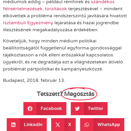
médiumok eddig – például rémhírek és
szándékos
félreértelmezések, torzítások
terjesztésével – mindent
elkövettek a probléma rendszerszintű javítására hivatott
Isztambuli Egyezmény
lejáratása és hazai jogrendbe
illesztésének megakadályozása érdekében.
Követeljük, hogy minden médium politikai
beállítottságától függetlenül egyforma gondossággal
tájékoztasson a nők elleni erőszakkal kapcsolatos
ügyekről, és ne degradálja ezt a világnézeteken átívelő
problémát pártpolitikai és kampányeszközzé.
Budapest, 2018. február 13.
Tetszett?
Megosztás
Facebook
Twitter
LinkedIn
X
WhatsApp