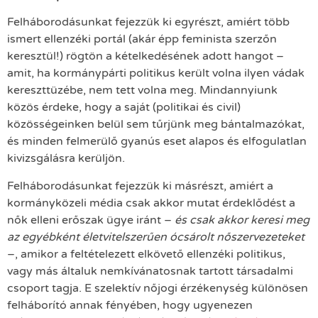
Felháborodásunkat fejezzük ki egyrészt, amiért több
ismert ellenzéki portál (akár épp feminista szerzőn
keresztül!) rögtön a kételkedésének adott hangot –
amit, ha kormánypárti politikus került volna ilyen vádak
kereszttüzébe, nem tett volna meg. Mindannyiunk
közös érdeke, hogy a saját (politikai és civil)
közösségeinken belül sem tűrjünk meg bántalmazókat,
és minden felmerülő gyanús eset alapos és elfogulatlan
kivizsgálásra kerüljön.
Felháborodásunkat fejezzük ki másrészt, amiért a
kormányközeli média csak akkor mutat érdeklődést a
nők elleni erőszak ügye iránt –
és csak akkor keresi meg
az egyébként életvitelszerűen ócsárolt nőszervezeteket
–, amikor a feltételezett elkövető ellenzéki politikus,
vagy más általuk nemkívánatosnak tartott társadalmi
csoport tagja. E szelektív nőjogi érzékenység különösen
felháborító annak fényében, hogy ugyenezen