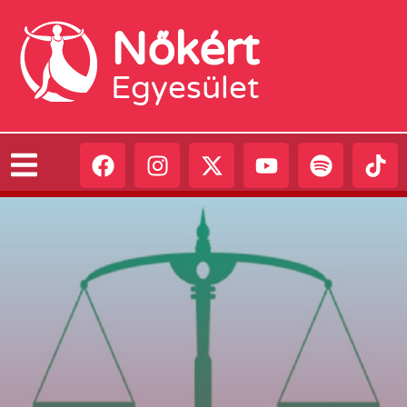
Nőkért
Egyesület