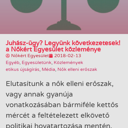
Juhász-ügy? Legyünk következetesek!
a Nőkért Egyesület közleménye
Nőkért Egyesület
2018-02-13
Egyéb
,
Egyesületünk
,
Közlemények
etikus újságírás
,
Média
,
Nők elleni erőszak
Elutasítunk a nők elleni erőszak,
vagy annak gyanúja
vonatkozásában bármiféle kettős
mércét a feltételezett elkövető
politikai hovatartozása mentén.