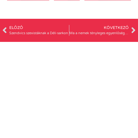
ELŐZŐ
KÖVETKEZŐ
Szendvics szexistáknak a Déli-sarkon
Ma a nemek tényleges egyenlőségének legfőbb gátja a nők elleni erőszak elterjedtsége – Antoni Rita az SZTE Almamaternek