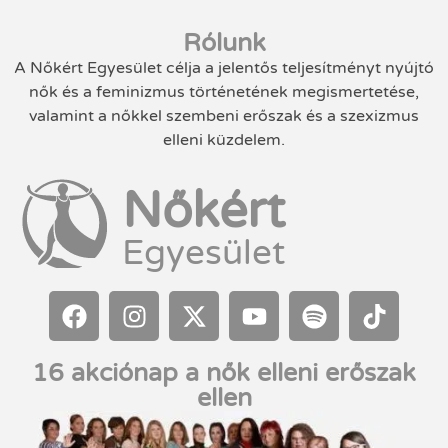
Rólunk
A Nőkért Egyesület célja a jelentős teljesítményt nyújtó
nők és a feminizmus történetének megismertetése,
valamint a nőkkel szembeni erőszak és a szexizmus
elleni küzdelem.
Nőkért
Egyesület
16 akciónap a nők elleni erőszak
ellen