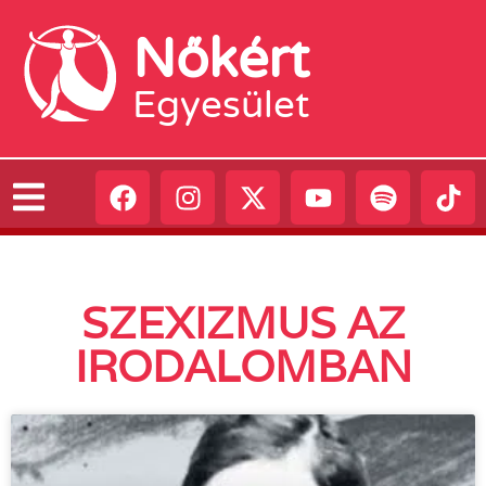
Nőkért
Egyesület
SZEXIZMUS AZ
IRODALOMBAN