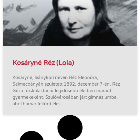
Kosáryné Réz (Lola)
Kosáryné, leánykori nevén Réz Eleonóra,
Selmecbányán született 1892. december 7-én, Réz
Géza főiskolai tanár legidősebb életben maradt
gyermekeként. Szülővárosában járt gimnáziumba,
ahol hamar feltűnt éles