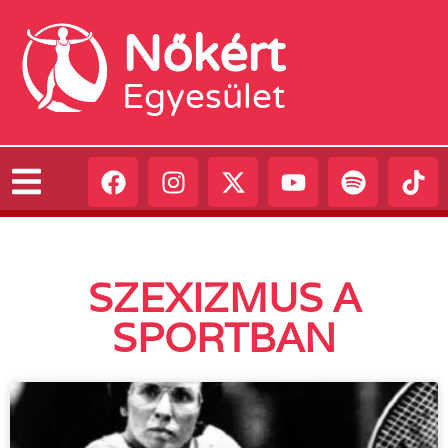
Nőkért
Egyesület
SZEXIZMUS A
SPORTBAN