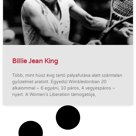
Billie Jean King
Több, mint húsz évig tartó pályafutása alatt számtalan
győzelmet aratott. Egyedül Wimbledonban 20
alkalommal – 6 egyéni, 10 páros, 4 vegyespáros –
nyert. A Women’s Liberation támogatója,