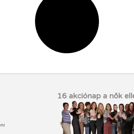
16 akciónap a nők ell
eni