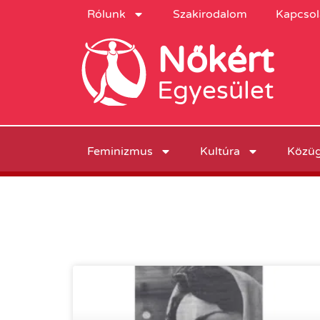
Rólunk
Szakirodalom
Kapcsol
Nőkért
Egyesület
Feminizmus
Kultúra
Közü