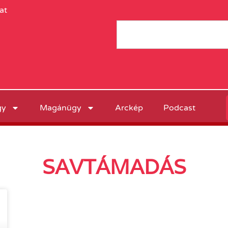
at
gy
Magánügy
Arckép
Podcast
SAVTÁMADÁS