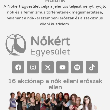
Rólunk
A Nőkért Egyesület célja a jelentős teljesítményt nyújtó
nők és a feminizmus történetének megismertetése,
valamint a nőkkel szembeni erőszak és a szexizmus
elleni küzdelem.
Nőkért
Egyesület
16 akciónap a nők elleni erőszak
ellen