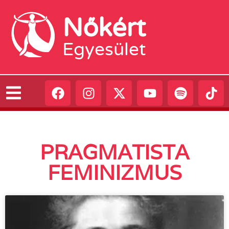
Nőkért
Egyesület
PRAGMATISTA
FEMINIZMUS