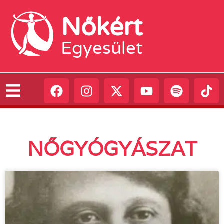
Nőkért
Egyesület
NŐGYÓGYÁSZAT