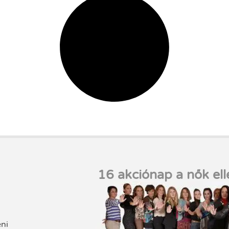
16 akciónap a nők ell
eni