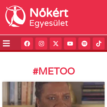
Nőkért
Egyesület
#METOO