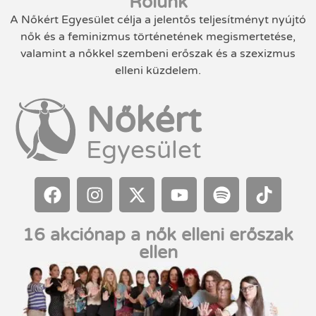
Rólunk
A Nőkért Egyesület célja a jelentős teljesítményt nyújtó
nők és a feminizmus történetének megismertetése,
valamint a nőkkel szembeni erőszak és a szexizmus
elleni küzdelem.
Nőkért
Egyesület
16 akciónap a nők elleni erőszak
ellen