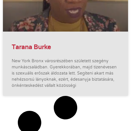
Tarana Burke
New York Bronx városrészében született szegény
munkáscsaládban. Gyerekkorában, majd tizenévesen
is szexuális erőszak áldozata lett. Segíteni akart más
nehézsorsú lányoknak, ezért, édesanyja biztatására,
önkénteskedést vállalt közösségi