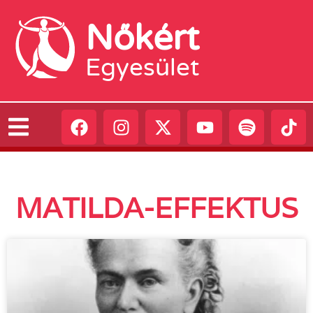
Nőkért
Egyesület
MATILDA-EFFEKTUS