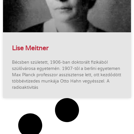
Lise Meitner
Bécsben született, 1906-ban doktorált fizikából
szülővárosa egyetemén. 1907-től a berlini egyetemen
Max Planck professzor asszisztense lett, ott kezdődött
többévtizedes munkája Otto Hahn vegyésszel. A
radioaktivitás