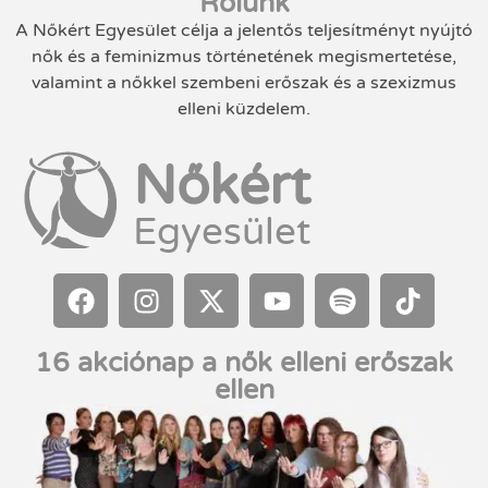
Rólunk
A Nőkért Egyesület célja a jelentős teljesítményt nyújtó
nők és a feminizmus történetének megismertetése,
valamint a nőkkel szembeni erőszak és a szexizmus
elleni küzdelem.
Nőkért
Egyesület
16 akciónap a nők elleni erőszak
ellen