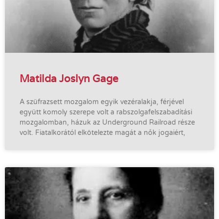
Matilda Joslyn Gage
A szüfrazsett mozgalom egyik vezéralakja, férjével
együtt komoly szerepe volt a rabszolgafelszabadítási
mozgalomban, házuk az Underground Railroad része
volt. Fiatalkorától elkötelezte magát a nők jogaiért,