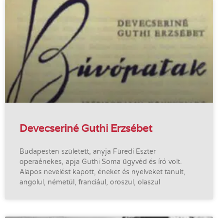
Devecseriné Guthi Erzsébet
Budapesten született, anyja Füredi Eszter
operaénekes, apja Guthi Soma ügyvéd és író volt.
Alapos nevelést kapott, éneket és nyelveket tanult,
angolul, németül, franciául, oroszul, olaszul