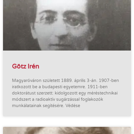
Götz Irén
Magyaróváron született 1889. április 3-án. 1907-ben
iratkozott be a budapesti egyetemre. 1911-ben
doktorátust szerzett: kidolgozott egy méréstechnikai
módszert a radioaktív sugárzással foglakozók
munkálatainak segítésére. Védése