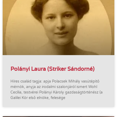
Polányi Laura (Striker Sándorné)
Híres család tagja: apja Polacsek Mihály vasútépítő
mérnök, anyja az irodalmi szalonjáról ismert Wohl
Cecília, testvérei Polányi Károly gazdaságtörténész (a
Galilei Kör első elnöke, felesége