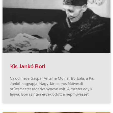
Kis Jankó Bori
Valódi neve Gáspár Antalné Molnár Borbála, a Kis
Jankó nagyapja, Nagy János mezőkövesdi
szűcsmester ragadványneve volt. A mester egyik
lánya, Bori szintén érdeklődött a népművészet