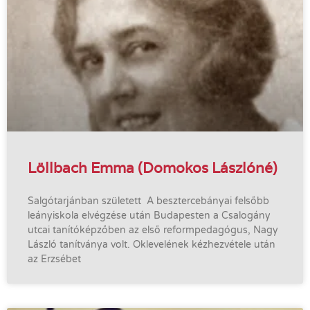
Löllbach Emma (Domokos Lászlóné)
Salgótarjánban született A besztercebányai felsőbb
leányiskola elvégzése után Budapesten a Csalogány
utcai tanítóképzőben az első reformpedagógus, Nagy
László tanítványa volt. Oklevelének kézhezvétele után
az Erzsébet