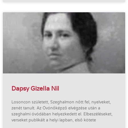
Dapsy Gizella Nil
Losoncon született, Szeghalmon nőtt fel, nyelveket,
zenét tanult. Az Óvónőképző elvégzése után a
szeghalmi óvódában helyezkedett el. Elbeszéléseket,
verseket publikált a helyi lapban, első kötete