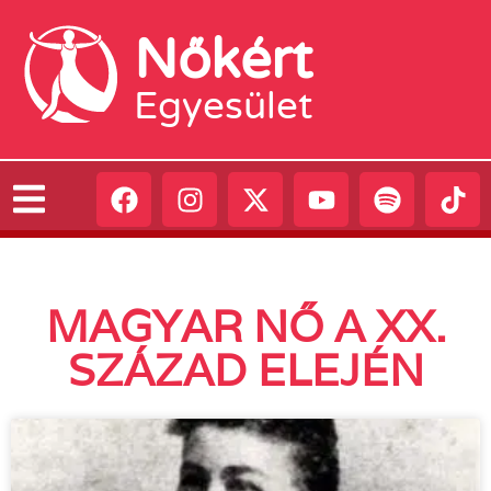
Nőkért
Egyesület
MAGYAR NŐ A XX.
SZÁZAD ELEJÉN