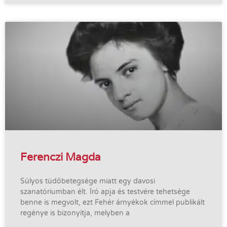
Ferenczi Magda
Súlyos tüdőbetegsége miatt egy davosi
szanatóriumban élt. Író apja és testvére tehetsége
benne is megvolt, ezt Fehér árnyékok címmel publikált
regénye is bizonyítja, melyben a