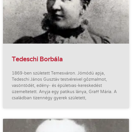
Tedeschi Borbála
1869-ben született Temesváron. Jómódú apja,
Tedeschi János Gusztáv testvéreivel gőzmalmot,
vasöntödét, edény- és épületvas-kereskedést
üzemeltetett. Anyja egy patikus lánya, Graff Mária. A
családban tizennégy gyerek született,