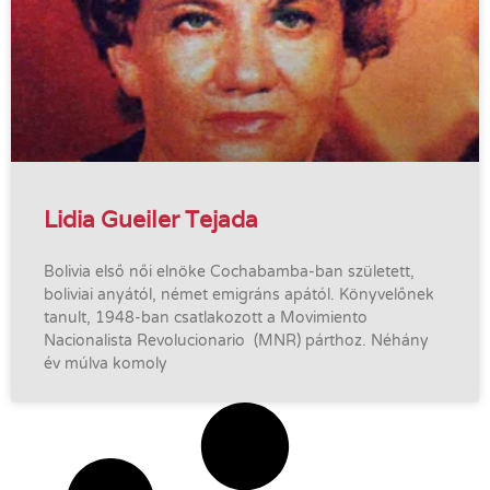
Lidia Gueiler Tejada
Bolivia első női elnöke Cochabamba-ban született,
boliviai anyától, német emigráns apától. Könyvelőnek
tanult, 1948-ban csatlakozott a Movimiento
Nacionalista Revolucionario (MNR) párthoz. Néhány
év múlva komoly