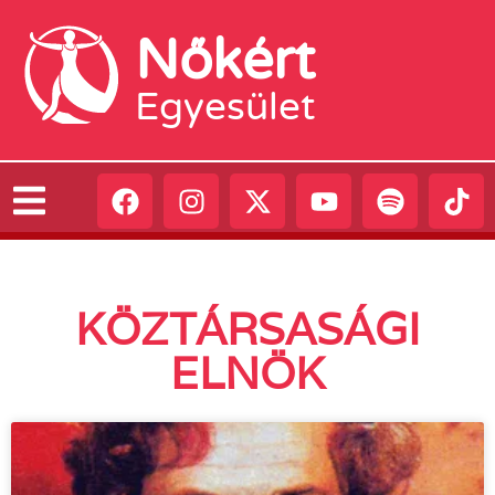
Nőkért
Egyesület
KÖZTÁRSASÁGI
ELNÖK