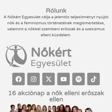
Rólunk
A Nőkért Egyesület célja a jelentős teljesítményt nyújtó
nők és a feminizmus történetének megismertetése,
valamint a nőkkel szembeni erőszak és a szexizmus
elleni küzdelem.
Nőkért
Egyesület
16 akciónap a nők elleni erőszak
ellen