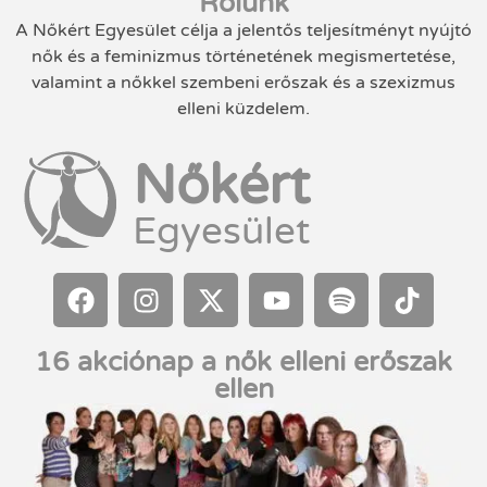
Rólunk
A Nőkért Egyesület célja a jelentős teljesítményt nyújtó
nők és a feminizmus történetének megismertetése,
valamint a nőkkel szembeni erőszak és a szexizmus
elleni küzdelem.
Nőkért
Egyesület
16 akciónap a nők elleni erőszak
ellen