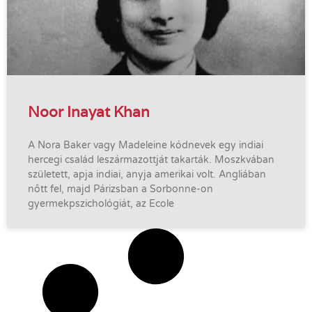
Noor Inayat Khan
A Nora Baker vagy Madeleine kódnevek egy indiai
hercegi család leszármazottját takarták. Moszkvában
született, apja indiai, anyja amerikai volt. Angliában
nőtt fel, majd Párizsban a Sorbonne-on
gyermekpszichológiát, az Ecole