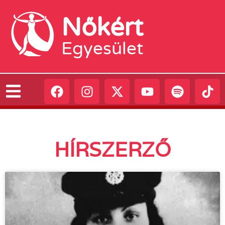
Nőkért
Egyesület
HÍRSZERZŐ