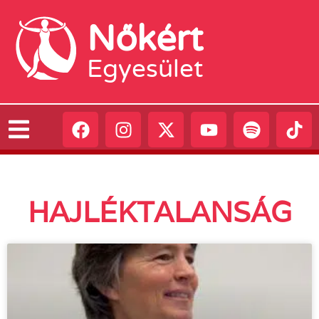
Nőkért
Egyesület
HAJLÉKTALANSÁG