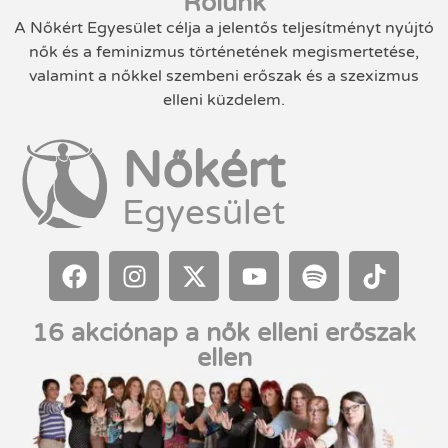
Rólunk
A Nőkért Egyesület célja a jelentős teljesítményt nyújtó
nők és a feminizmus történetének megismertetése,
valamint a nőkkel szembeni erőszak és a szexizmus
elleni küzdelem.
Nőkért
Egyesület
16 akciónap a nők elleni erőszak
ellen