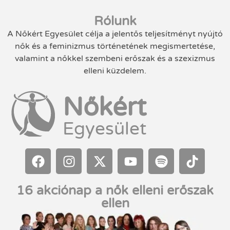
Rólunk
A Nőkért Egyesület célja a jelentős teljesítményt nyújtó
nők és a feminizmus történetének megismertetése,
valamint a nőkkel szembeni erőszak és a szexizmus
elleni küzdelem.
Nőkért
Egyesület
16 akciónap a nők elleni erőszak
ellen