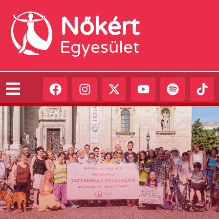
Nőkért
Egyesület