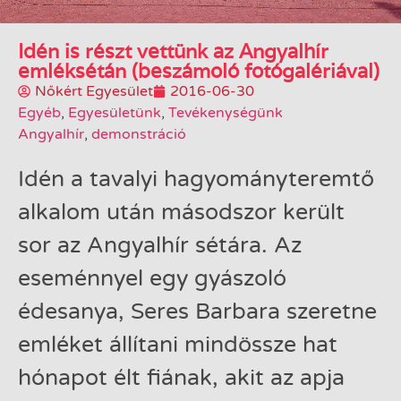
Idén is részt vettünk az Angyalhír
emléksétán (beszámoló fotógalériával)
Nőkért Egyesület
2016-06-30
Egyéb
,
Egyesületünk
,
Tevékenységünk
Angyalhír
,
demonstráció
Idén a tavalyi hagyományteremtő
alkalom után másodszor került
sor az Angyalhír sétára. Az
eseménnyel egy gyászoló
édesanya, Seres Barbara szeretne
emléket állítani mindössze hat
hónapot élt fiának, akit az apja