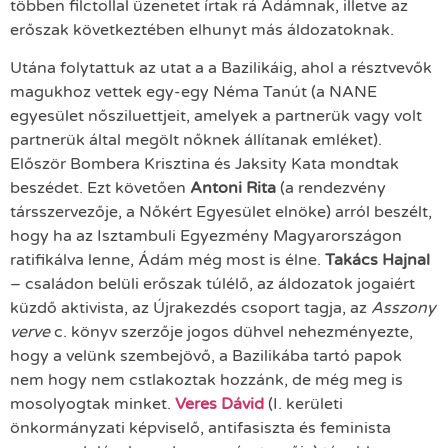
többen filctollal üzenetet írtak rá Ádámnak, illetve az
erőszak következtében elhunyt más áldozatoknak.
Utána folytattuk az utat a a Bazilikáig, ahol a résztvevők
magukhoz vettek egy-egy Néma Tanút (a NANE
egyesület nősziluettjeit, amelyek a partnerük vagy volt
partnerük által megölt nőknek állítanak emléket).
Először Bombera Krisztina és Jaksity Kata mondtak
beszédet. Ezt követően
Antoni Rita
(a rendezvény
társszervezője, a Nőkért Egyesület elnöke) arról beszélt,
hogy ha az Isztambuli Egyezmény Magyarországon
ratifikálva lenne, Ádám még most is élne.
Takács Hajnal
– családon belüli erőszak túlélő, az áldozatok jogaiért
küzdő aktivista, az Újrakezdés csoport tagja, az
Asszony
verve
c. könyv szerzője jogos dühvel nehezményezte,
hogy a velünk szembejövő, a Bazilikába tartó papok
nem hogy nem cstlakoztak hozzánk, de még meg is
mosolyogtak minket.
Veres Dávid
(I. kerületi
önkormányzati képviselő, antifasiszta és feminista