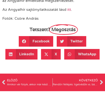
az Angyalhír emlékséta megszervezését.
Az Angyalhír sajtónyilatkozatát lásd
itt
.
Fotók: Csöre András
Tetszett?
Megosztás
Facebook
Twitter
LinkedIn
X
WhatsApp
ELŐZŐ
KÖVETKEZŐ
Amikor vér folyik, akkor már késő – az Angyalhír sajtóközleménye
Rendőri fellépés: ligetvédők vs. bántalmazók – a Nőkért Egyesület nyilatkozata