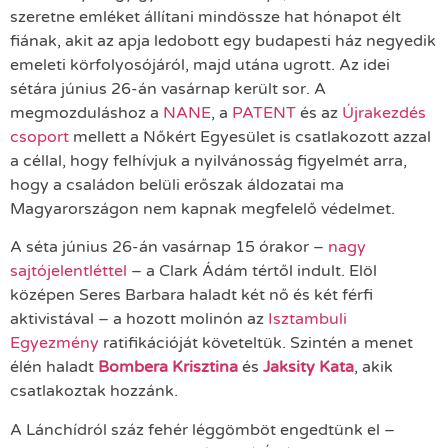
szeretne emléket állítani mindössze hat hónapot élt
fiának, akit az apja ledobott egy budapesti ház negyedik
emeleti körfolyosójáról, majd utána ugrott. Az idei
sétára június 26-án vasárnap került sor. A
megmozduláshoz a
NANE
, a
PATENT
és az
Újrakezdés
csoport
mellett a Nőkért Egyesület is csatlakozott azzal
a céllal, hogy felhívjuk a nyilvánosság figyelmét arra,
hogy a családon belüli erőszak áldozatai ma
Magyarországon nem kapnak megfelelő védelmet.
A séta június 26-án vasárnap 15 órakor –
nagy
sajtójelentléttel
– a Clark Ádám tértől indult. Elöl
középen Seres Barbara haladt két nő és két férfi
aktivistával – a hozott molinón az
Isztambuli
Egyezmény
ratifikációját követeltük. Szintén a menet
élén haladt
Bombera Krisztina
és
Jaksity Kata
, akik
csatlakoztak hozzánk.
A Lánchídról száz fehér léggömböt engedtünk el –