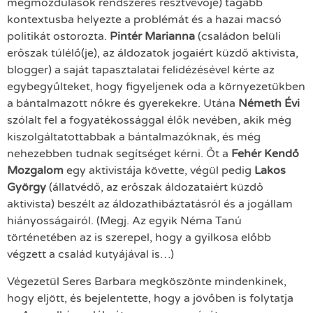
megmozdulások rendszeres résztvevője) tágabb
kontextusba helyezte a problémát és a hazai macsó
politikát ostorozta.
Pintér Marianna
(családon belüli
erőszak túlélő(je), az áldozatok jogaiért küzdő aktivista,
blogger) a saját tapasztalatai felidézésével kérte az
egybegyűlteket, hogy figyeljenek oda a környezetükben
a bántalmazott nőkre és gyerekekre. Utána
Németh Évi
szólalt fel a fogyatékossággal élők nevében, akik még
kiszolgáltatottabbak a bántalmazóknak, és még
nehezebben tudnak segítséget kérni. Őt a
Fehér Kendő
Mozgalom
egy aktivistája követte, végül pedig
Lakos
György
(állatvédő, az erőszak áldozataiért küzdő
aktivista) beszélt az áldozathibáztatásról és a jogállam
hiányosságairól. (Megj. Az egyik Néma Tanú
történetében az is szerepel, hogy a gyilkosa előbb
végzett a család kutyájával is…)
Végezetül Seres Barbara megköszönte mindenkinek,
hogy eljött, és bejelentette, hogy a jövőben is folytatja