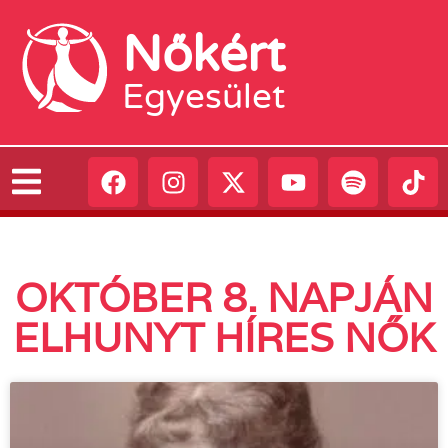
Nőkért
Egyesület
OKTÓBER 8. NAPJÁN
ELHUNYT HÍRES NŐK