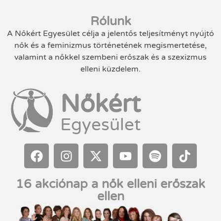
Rólunk
A Nőkért Egyesület célja a jelentős teljesítményt nyújtó
nők és a feminizmus történetének megismertetése,
valamint a nőkkel szembeni erőszak és a szexizmus
elleni küzdelem.
Nőkért
Egyesület
16 akciónap a nők elleni erőszak
ellen