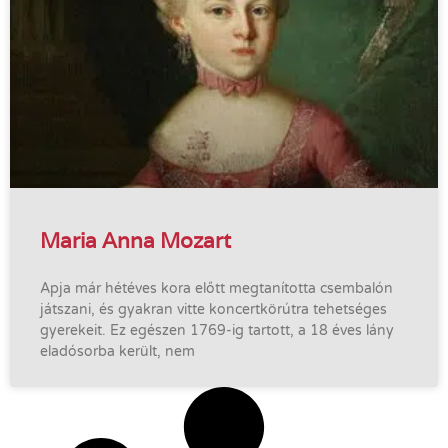
Maria Anna Mozart
Apja már hétéves kora előtt megtanította csembalón
játszani, és gyakran vitte koncertkörútra tehetséges
gyerekeit. Ez egészen 1769-ig tartott, a 18 éves lány
eladósorba került, nem