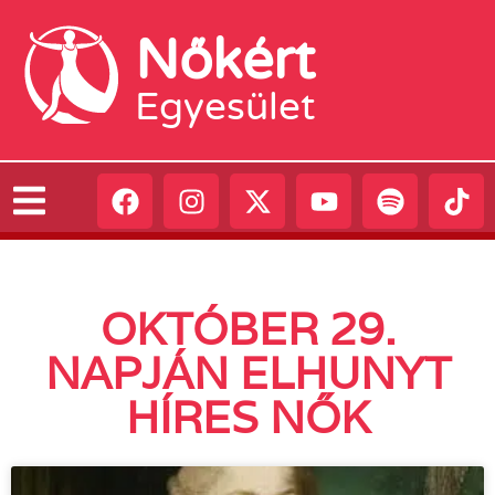
Nőkért
Egyesület
OKTÓBER 29.
NAPJÁN ELHUNYT
HÍRES NŐK