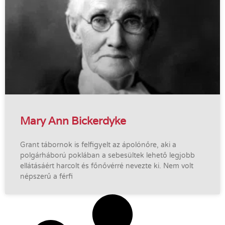
Mary Ann Bickerdyke
Grant tábornok is felfigyelt az ápolónőre, aki a
polgárháború poklában a sebesültek lehető legjobb
ellátásáért harcolt és főnővérré nevezte ki. Nem volt
népszerű a férfi