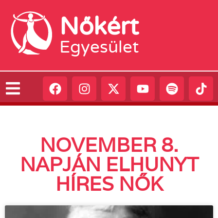
Nőkért
Egyesület
NOVEMBER 8.
NAPJÁN ELHUNYT
HÍRES NŐK