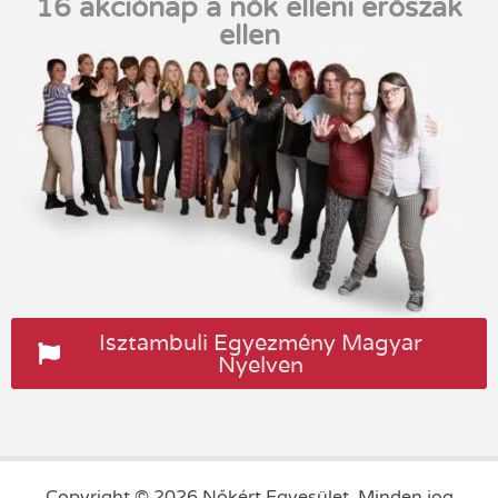
16 akciónap a nők elleni erőszak
ellen
Isztambuli Egyezmény Magyar
Nyelven
Copyright © 2026 Nőkért Egyesület. Minden jog