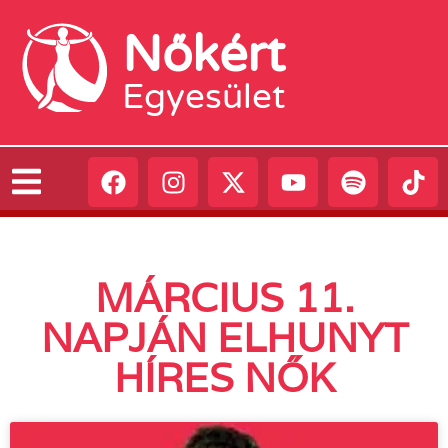
Nőkért
Egyesület
MÁRCIUS 11.
NAPJÁN ELHUNYT
HÍRES NŐK