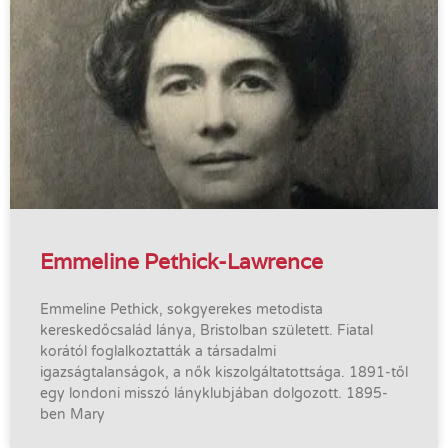
Emmeline Pethick-Lawrence
Emmeline Pethick, sokgyerekes metodista
kereskedőcsalád lánya, Bristolban született. Fiatal
korától foglalkoztatták a társadalmi
igazságtalanságok, a nők kiszolgáltatottsága. 1891-től
egy londoni misszó lányklubjában dolgozott. 1895-
ben Mary