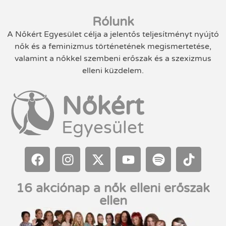
Rólunk
A Nőkért Egyesület célja a jelentős teljesítményt nyújtó
nők és a feminizmus történetének megismertetése,
valamint a nőkkel szembeni erőszak és a szexizmus
elleni küzdelem.
Nőkért
Egyesület
16 akciónap a nők elleni erőszak
ellen