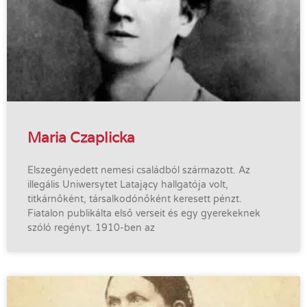
Maria Czaplicka
Elszegényedett nemesi családból származott. Az
illegális Uniwersytet Latający hallgatója volt,
titkárnőként, társalkodónőként keresett pénzt.
Fiatalon publikálta első verseit és egy gyerekeknek
szóló regényt. 1910-ben az