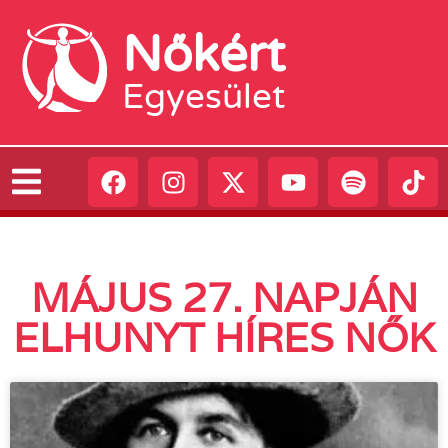
Nőkért
Egyesület
MÁJUS 27. NAPJÁN
ELHUNYT HÍRES NŐK