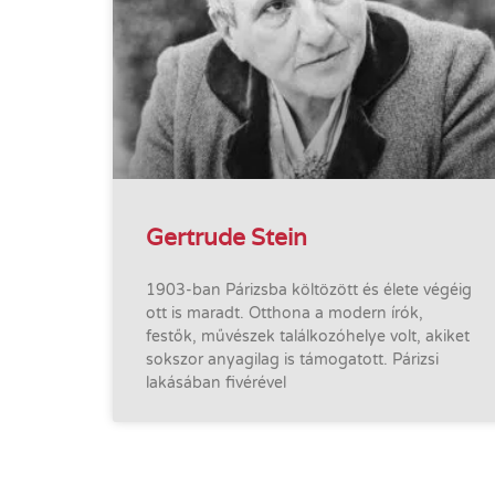
Gertrude Stein
1903-ban Párizsba költözött és élete végéig
ott is maradt. Otthona a modern írók,
festők, művészek találkozóhelye volt, akiket
sokszor anyagilag is támogatott. Párizsi
lakásában fivérével