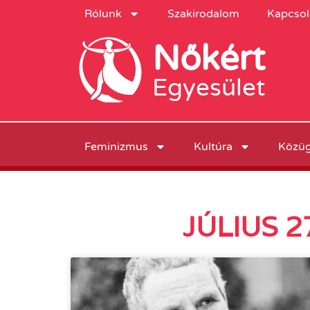
Rólunk
Szakirodalom
Kapcsol
Nőkért
Egyesület
Feminizmus
Kultúra
Közü
JÚLIUS 