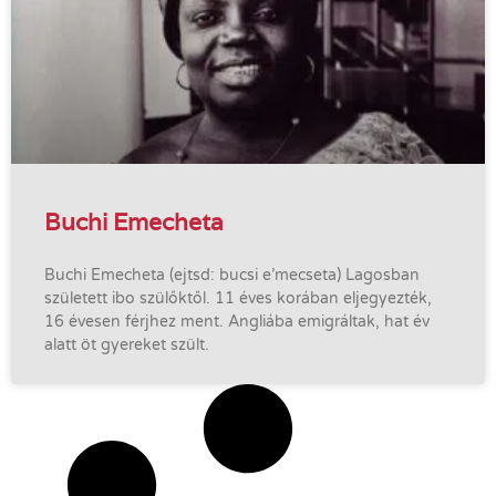
Buchi Emecheta
Buchi Emecheta (ejtsd: bucsi e’mecseta) Lagosban
született ibo szülőktől. 11 éves korában eljegyezték,
16 évesen férjhez ment. Angliába emigráltak, hat év
alatt öt gyereket szült.