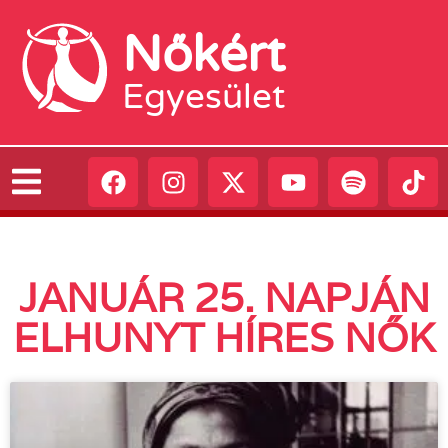
Nőkért
Egyesület
JANUÁR 25. NAPJÁN
ELHUNYT HÍRES NŐK