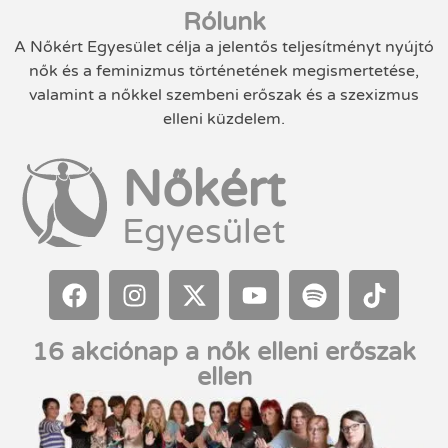
Rólunk
A Nőkért Egyesület célja a jelentős teljesítményt nyújtó
nők és a feminizmus történetének megismertetése,
valamint a nőkkel szembeni erőszak és a szexizmus
elleni küzdelem.
Nőkért
Egyesület
16 akciónap a nők elleni erőszak
ellen