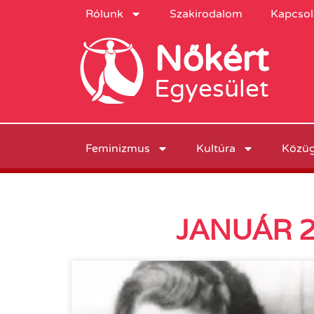
Rólunk
Szakirodalom
Kapcsol
Nőkért
Egyesület
Feminizmus
Kultúra
Közü
JANUÁR 2