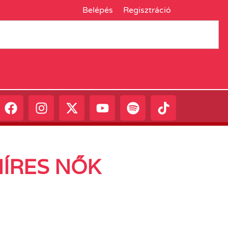
Belépés
Regisztráció
HÍRES NŐK