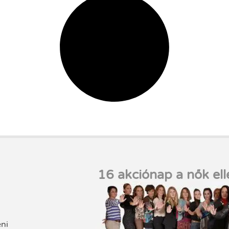
16 akciónap a nők ell
eni