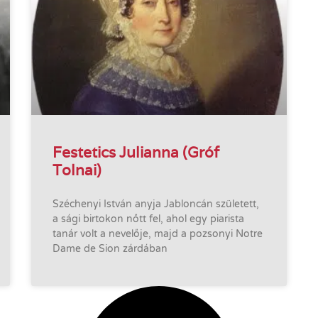
Festetics Julianna (Gróf
Tolnai)
Széchenyi István anyja Jabloncán született,
a sági birtokon nőtt fel, ahol egy piarista
tanár volt a nevelője, majd a pozsonyi Notre
Dame de Sion zárdában