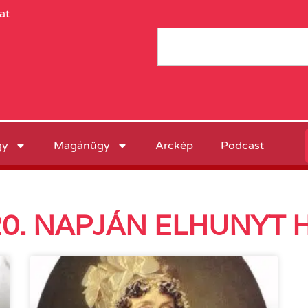
at
gy
Magánügy
Arckép
Podcast
0. NAPJÁN ELHUNYT 