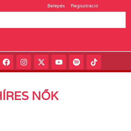
Belépés
Regisztráció
HÍRES NŐK