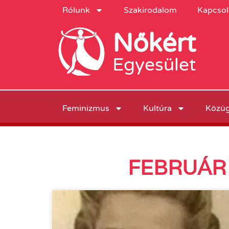
Rólunk
Szakirodalom
Kapcsol
Nőkért
Egyesület
Feminizmus
Kultúra
Közü
FEBRUÁR 