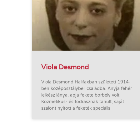
Viola Desmond
Viola Desmond Halifaxban született 1914-
ben középosztálybeli családba. Anyja fehér
lelkész lánya, apja fekete borbély volt.
Kozmetikus- és fodrásznak tanult, saját
szalont nyitott a feketék speciális