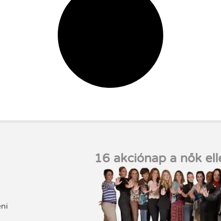
16 akciónap a nők ell
eni