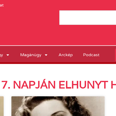
at
gy
Magánügy
Arckép
Podcast
7. NAPJÁN ELHUNYT 