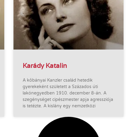
Karády Katalin
A kőbányai Kanzler család hetedik
gyerekeként született a Százados úti
lakónegyedben 1910. december 8-án. A
szegénységet cipészmester apja agressziója
is tetézte. A kislány egy nemzetközi