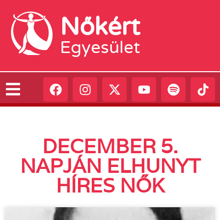
Nőkért
Egyesület
DECEMBER 5.
NAPJÁN ELHUNYT
HÍRES NŐK