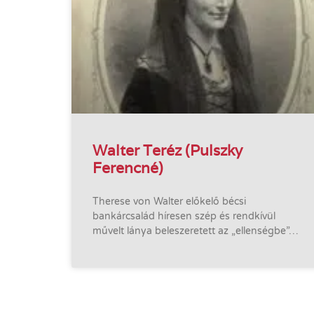
Walter Teréz (Pulszky
Ferencné)
Therese von Walter előkelő bécsi
bankárcsalád híresen szép és rendkívül
művelt lánya beleszeretett az „ellenségbe”…