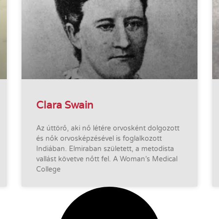
Clara Swain
Az úttörő, aki nő létére orvosként dolgozott
és nők orvosképzésével is foglalkozott
Indiában. Elmiraban született, a metodista
vallást követve nőtt fel. A Woman’s Medical
College