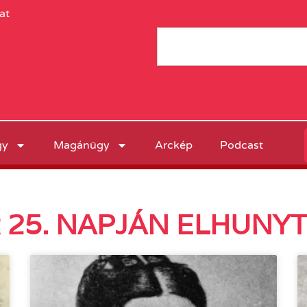
at
gy
Magánügy
Arckép
Podcast
25. NAPJÁN ELHUNYT