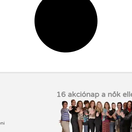
16 akciónap a nők ell
eni