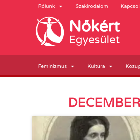
Rólunk
Szakirodalom
Kapcsol
Nőkért
Egyesület
Feminizmus
Kultúra
Közü
DECEMBER 