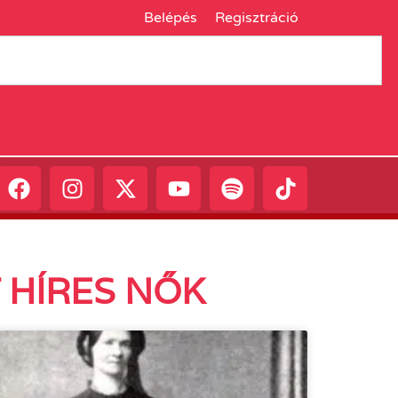
Belépés
Regisztráció
 HÍRES NŐK