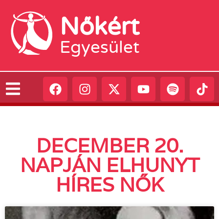
Nőkért
Egyesület
DECEMBER 20.
NAPJÁN ELHUNYT
HÍRES NŐK