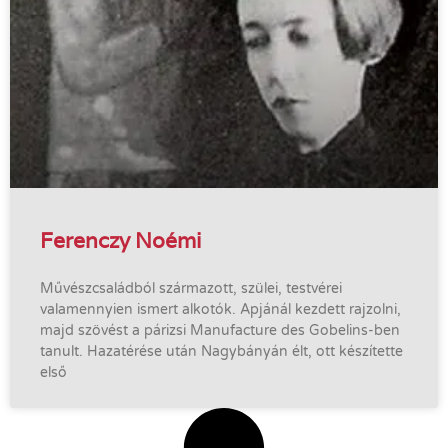
Ferenczy Noémi
Művészcsaládból származott, szülei, testvérei
valamennyien ismert alkotók. Apjánál kezdett rajzolni,
majd szövést a párizsi Manufacture des Gobelins-ben
tanult. Hazatérése után Nagybányán élt, ott készítette
első