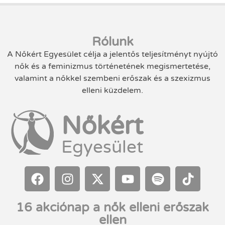
Rólunk
A Nőkért Egyesület célja a jelentős teljesítményt nyújtó
nők és a feminizmus történetének megismertetése,
valamint a nőkkel szembeni erőszak és a szexizmus
elleni küzdelem.
Nőkért
Egyesület
16 akciónap a nők elleni erőszak
ellen