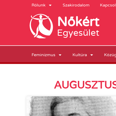
Rólunk
Szakirodalom
Kapcsol
Nőkért
Egyesület
Feminizmus
Kultúra
Közü
AUGUSZTUS