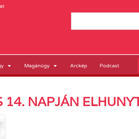
at
gy
Magánügy
Arckép
Podcast
 14. NAPJÁN ELHUNYT