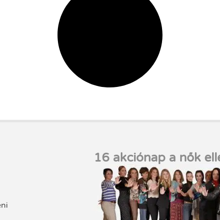
16 akciónap a nők ell
eni