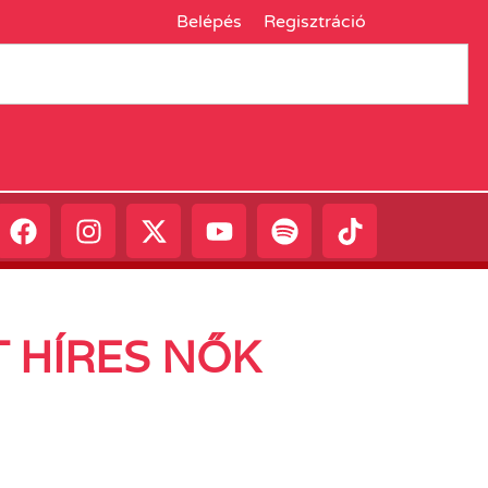
Belépés
Regisztráció
 HÍRES NŐK