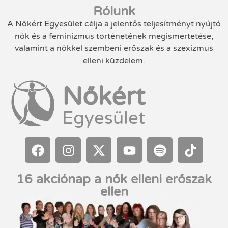
Rólunk
A Nőkért Egyesület célja a jelentős teljesítményt nyújtó
nők és a feminizmus történetének megismertetése,
valamint a nőkkel szembeni erőszak és a szexizmus
elleni küzdelem.
Nőkért
Egyesület
16 akciónap a nők elleni erőszak
ellen