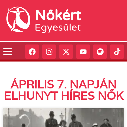
Nőkért
Egyesület
ÁPRILIS 7. NAPJÁN
ELHUNYT HÍRES NŐK