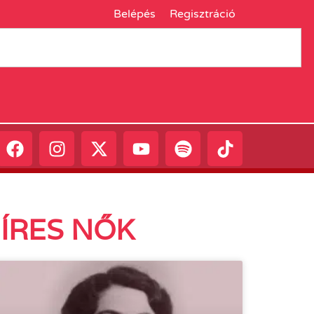
Belépés
Regisztráció
HÍRES NŐK