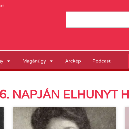
at
gy
Magánügy
Arckép
Podcast
16. NAPJÁN ELHUNYT 