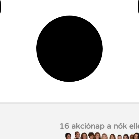
16 akciónap a nők ell