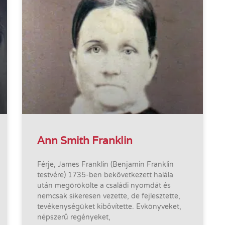
Ann Smith Franklin
Férje, James Franklin (Benjamin Franklin
testvére) 1735-ben bekövetkezett halála
után megörökölte a családi nyomdát és
nemcsak sikeresen vezette, de fejlesztette,
tevékenységüket kibővítette. Évkönyveket,
népszerű regényeket,