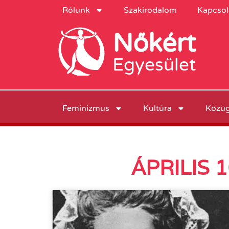
Rólunk
Szakirodalom
Kapcsol
Nőkért
Egyesület
Feminizmus
Kultúra
Közü
ÁPRILIS 