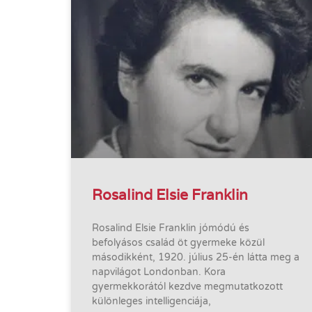
Rosalind Elsie Franklin
Rosalind Elsie Franklin jómódú és
befolyásos család öt gyermeke közül
másodikként, 1920. július 25-én látta meg a
napvilágot Londonban. Kora
gyermekkorától kezdve megmutatkozott
különleges intelligenciája,